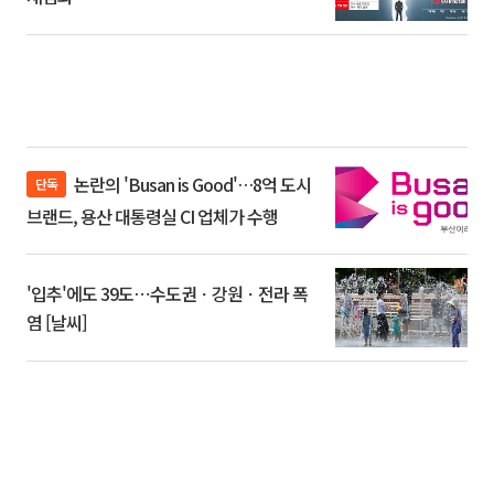
논란의 'Busan is Good'…8억 도시
단독
브랜드, 용산 대통령실 CI 업체가 수행
'입추'에도 39도⋯수도권ㆍ강원ㆍ전라 폭
염 [날씨]