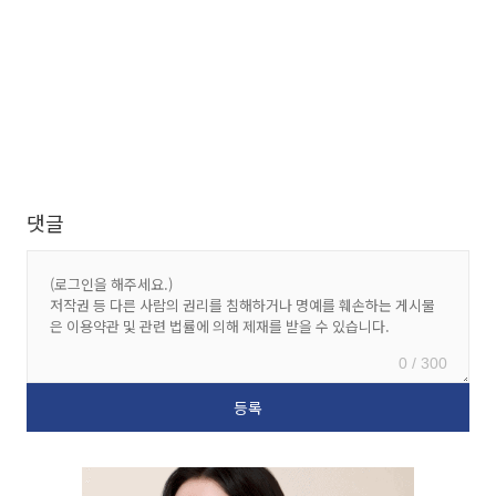
댓글
0 / 300