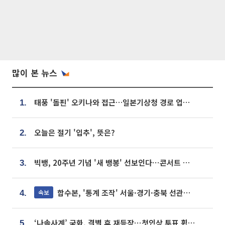
많이 본 뉴스
태풍 '돌핀' 오키나와 접근…일본기상청 경로 업데이트
1.
오늘은 절기 '입추', 뜻은?
2.
빅뱅, 20주년 기념 '새 뱅봉' 선보인다⋯콘서트 앞두고 팝업 개최
3.
합수본, '통계 조작' 서울·경기·충북 선관위 등 추가 압수수색
속보
4.
‘나솔사계’ 국화, 결별 후 재등장⋯첫인상 투표 휩쓸고 ‘인기녀’ 등극
5.