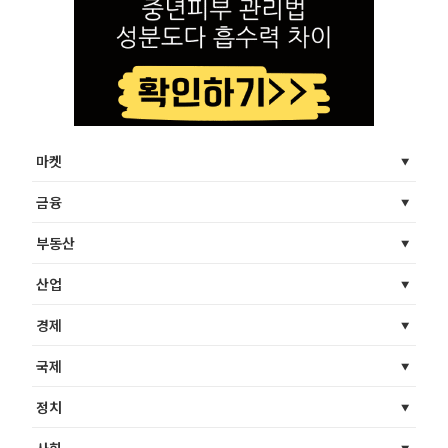
마켓
금융
부동산
산업
경제
국제
정치