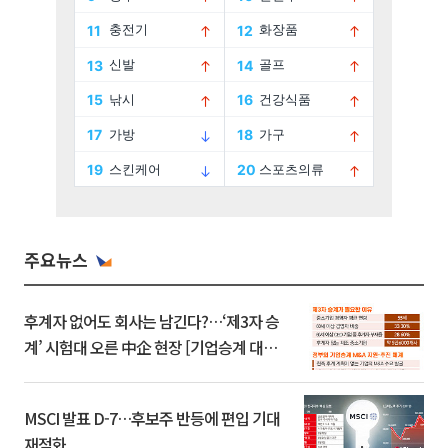
주요뉴스
후계자 없어도 회사는 남긴다?…‘제3자 승
계’ 시험대 오른 中企 현장 [기업승계 대전
환]
MSCI 발표 D-7…후보주 반등에 편입 기대
재점화