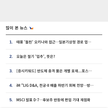
많이 본 뉴스
태풍 '돌핀' 오키나와 접근…일본기상청 경로 업데이트
1.
오늘은 절기 '입추', 뜻은?
2.
[증시키워드] 반도체 충격 뚫은 개별 호재...포스코퓨처엠·에코프로·한화솔루션 '눈길'
3.
iM "LIG D&A, 천궁-II 매출 하반기 회복 전망…방산 톱픽 유지"
4.
MSCI 발표 D-7…후보주 반등에 편입 기대 재점화
5.