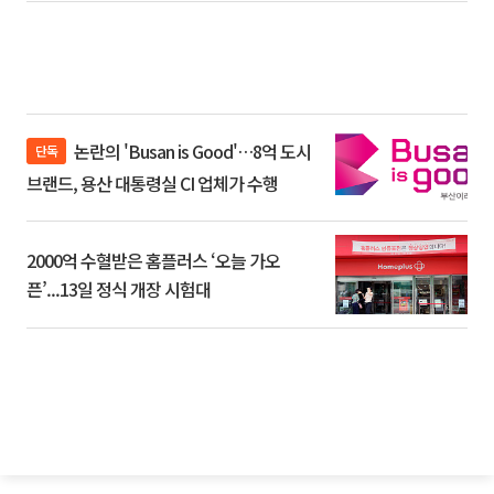
논란의 'Busan is Good'…8억 도시
단독
브랜드, 용산 대통령실 CI 업체가 수행
2000억 수혈받은 홈플러스 ‘오늘 가오
픈’...13일 정식 개장 시험대