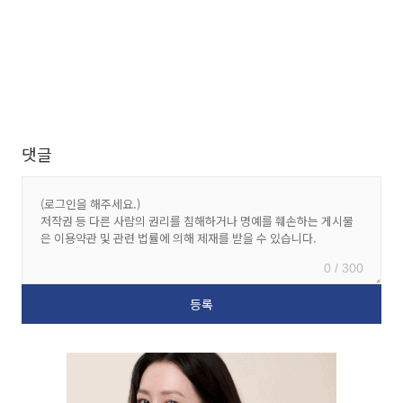
댓글
0 / 300