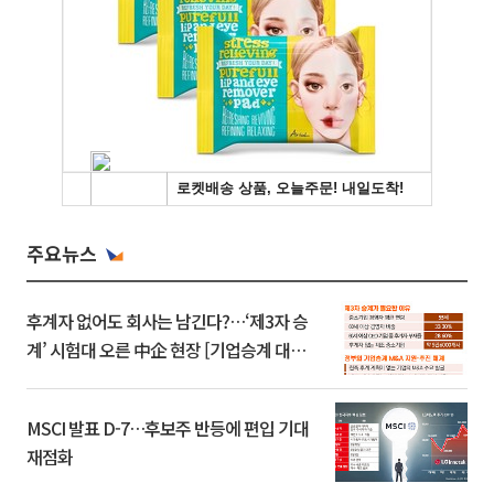
주요뉴스
후계자 없어도 회사는 남긴다?…‘제3자 승
계’ 시험대 오른 中企 현장 [기업승계 대전
환]
MSCI 발표 D-7…후보주 반등에 편입 기대
재점화