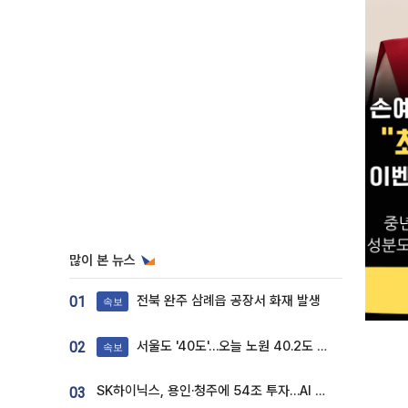
많이 본 뉴스
전북 완주 삼례읍 공장서 화재 발생
01
속보
서울도 '40도'…오늘 노원 40.2도 기록
02
속보
SK하이닉스, 용인·청주에 54조 투자…AI 메모리 생산기지 키운다
03