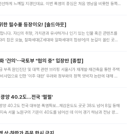
 선선하게 느껴질 지경인데요. 이번 폭염의 중심은 처음 영남을 비롯한 동쪽
 북서풍이 산맥을 넘어 영남 쪽으로 내려오면서 뜨겁고 건조해졌는데요.
 위한 필수품 등장이오! [솔드아웃]
합니다. 자신의 취향, 가치관과 유사하거나 인기 있는 인물 혹은 콘텐츠를
'가 자리 잡은 오늘, 잘파세대(Z세대와 알파세대의 합성어)의 눈길이 쏠린 곳은
리는 공연장. 응원봉만큼이나 눈에 띄는 게 있습니다. 공연이 시작되기
 '건의'⋯국토부 "협의 중" 입장만 [종합]
급 부족 원인진단 및 대책 관련 브리핑 서울시가 재개발·재건축을 통한 주택
비사업으로 인한 '이주 대란' 우려와 정부와의 정책 엇박자 논란에 대해 정
실장은 2031년까지 31만 가구 착공 목표에 차질이 없다는 입장이나,
·광양 40.2도…전국 '펄펄'
·광양 40.2도 전국 대부분 폭염특보…체감온도도 곳곳 38도 넘어 8일 동해
지속 서울 노원구의 기온이 40도를 넘어선 데 이어 경기 하남과 전남 광양
. 전국 대부분 지역에 폭염특보가 내려진 가운데 곳곳에서 39~40도 안팎
켓 상·하한가 주문 한시 금지