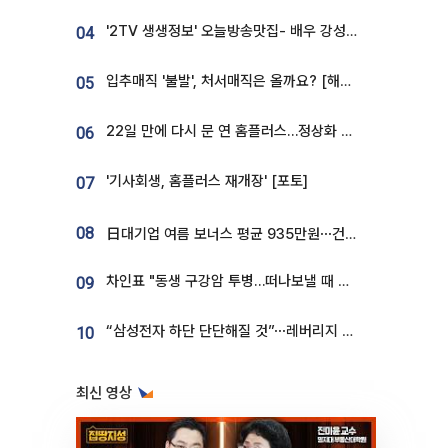
'2TV 생생정보' 오늘방송맛집- 배우 강성진 단골! 쌀국수ㆍ푸팟퐁 커리 맛집 '블○○○'
04
입추매직 '불발', 처서매직은 올까요? [해시태그]
05
22일 만에 다시 문 연 홈플러스…정상화 바쁜데 재고 없어 ‘발동동’[가보니]
06
'기사회생, 홈플러스 재개장' [포토]
07
08
日대기업 여름 보너스 평균 935만원⋯건설회사 1800만 넘어
차인표 "동생 구강암 투병…떠나보낼 때 가장 힘들었다”
09
“삼성전자 하단 단단해질 것”⋯레버리지 규제에 쏠림 완화 [찐코노미]
10
최신 영상