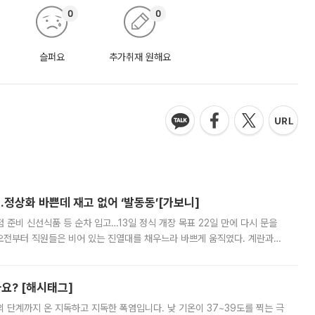
0
0
슬퍼요
추가취재 원해요
…정상화 바쁜데 재고 없어 ‘발동동’[가보니]
준비 신선식품 등 순차 입고…13일 정식 개장 목표 22일 만에 다시 문을
오전부터 직원들은 비어 있는 진열대를 채우느라 바쁘게 움직였다. 계란과
리를 잡기 시작했지만, 매장 곳곳엔 여전히 텅 빈 매대가 먼저 눈에 들어왔
까요? [해시태그]
’의 단계까지 온 지독하고 지독한 폭염입니다. 낮 기온이 37~39도를 찍는 극