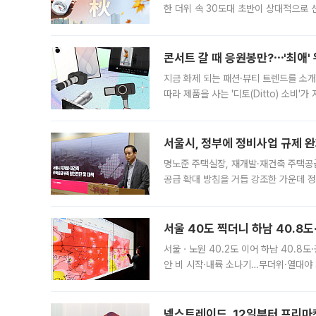
한 더위 속 30도대 초반이 상대적으로
지역에 있었습니다. 7월 말에는 서풍과
콘서트 갈 때 응원봉만?⋯'최애'
지금 화제 되는 패션·뷰티 트렌드를 소개
따라 제품을 사는 '디토(Ditto) 소비
어디일까요? 아이돌 콘서트 시작을 기다
서울시, 정부에 정비사업 규제 완화
명노준 주택실장, 재개발·재건축 주택공
공급 확대 방침을 거듭 강조한 가운데 정
면 반박하고 나섰다. 명노준 서울시 주택
서울 40도 찍더니 하남 40.8도
서울ㆍ노원 40.2도 이어 하남 40.8도
안 비 시작·내륙 소나기…무더위·열대야 
에서도 40도를 웃도는 기온이 관측됐다
의 극심한
넥스트레이드, 12일부터 프리마