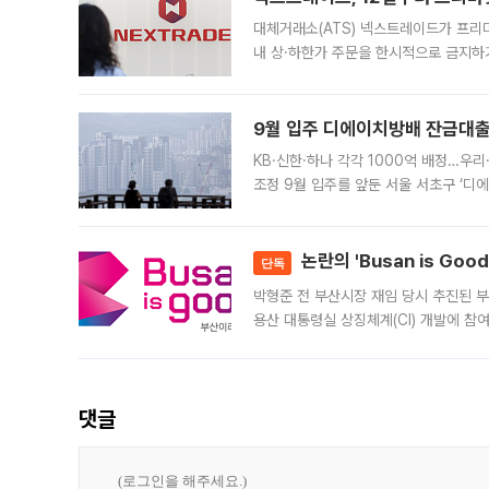
대체거래소(ATS) 넥스트레이드가 프리
내 상·하한가 주문을 한시적으로 금지하
가 체결 사례와 관련해 설명자료를 내고
9월 입주 디에이치방배 잔금대출
KB·신한·하나 각각 1000억 배정…우
조정 9월 입주를 앞둔 서울 서초구 ‘디
은행과 NH농협은행도 대출 취급을 검토
민은행
논란의 'Busan is Go
단독
박형준 전 부산시장 재임 당시 추진된 부산
용산 대통령실 상징체계(CI) 개발에 참
도시브랜드 사업이 공개 이후 시민 공감
댓글