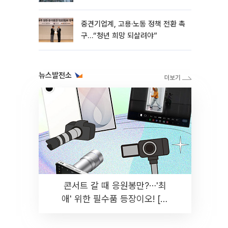
흑자 유지
중견기업계, 고용·노동 정책 전환 촉
구…“청년 희망 되살려야”
뉴스발전소
콘서트 갈 때 응원봉만?⋯'최
애' 위한 필수품 등장이오! [솔
드아웃]