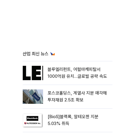
산업 최신 뉴스
블루엘리펀트, 어펄마캐피탈서
1000억원 유치…글로벌 공략 속도
포스코홀딩스, 계열사 지분 매각해
투자재원 2.5조 확보
[BioS]블랙록, 알테오젠 지분
5.03% 취득