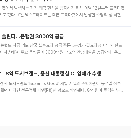
마켓에서 발생하는 가격 왜곡 현상을 방지하기 위해 이달 12일부터 프리마켓
기로 했다. 7일 넥스트레이드는 최근 프리마켓에서 발생한 소량의 상·하한
, 주문 오류로 인한 가격 급등락을 최소화하기 위한 비상 대응방안을 발표
 풀린다…은행권 3000억 공급
리·농협도 취급 검토 당국 실수요자 공급 주문…분양가·필요자금 반영해 한도
에이치방배’에 주요 은행들이 3000억원 규모의 잔금대출을 공급한다. 우리
하고 있어 향후 공급 규모가 늘어날 전망이다. 7일 금융권에 따르면 KB국
od'…8억 도시브랜드, 용산 대통령실 CI 업체가 수행
시 도시브랜드 ‘Busan is Good’ 개발 사업의 수행기관이 윤석열 정부
여했던 디자인 전문업체 피앤(P&)인 것으로 확인됐다. 8억 원이 투입된 부산
 부족과 디자인 정체성 논란에 휩싸였던 만큼, 사업 선정 과정과 결과물에