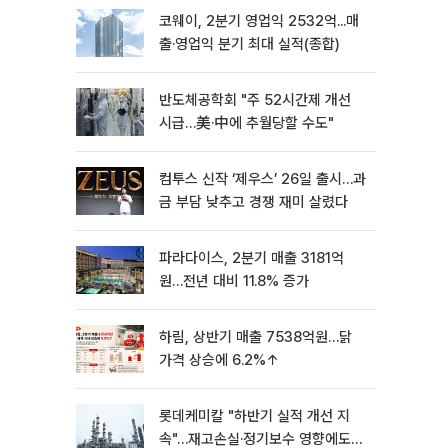
코웨이, 2분기 영업익 2532억...매
출·영업익 분기 최대 실적(종합)
반도체공학회 "주 52시간제 개선
시급…美·中에 추월당할 수도"
컴투스 신작 ‘제우스’ 26일 출시…과
금 부담 낮추고 경쟁 재미 살렸다
파라다이스, 2분기 매출 3181억
원…전년 대비 11.8% 증가
하림, 상반기 매출 7538억원…닭
가격 상승에 6.2%↑
롯데케미칼 "하반기 실적 개선 지
속"…재고손실·정기보수 영향에도