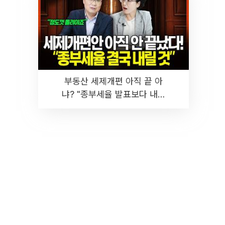
부동산 세제개편 아직 끝 아
냐? "종부세율 발표보다 내릴
것" 장기거주·양도세 전망 I 집
땅지성 I 김인만, 진미윤