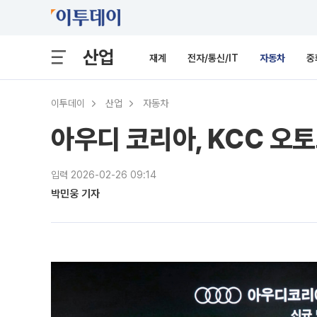
산업
재계
전자/통신/IT
자동차
중
이투데이
산업
자동차
아우디 코리아, KCC 오
입력 2026-02-26 09:14
박민웅 기자