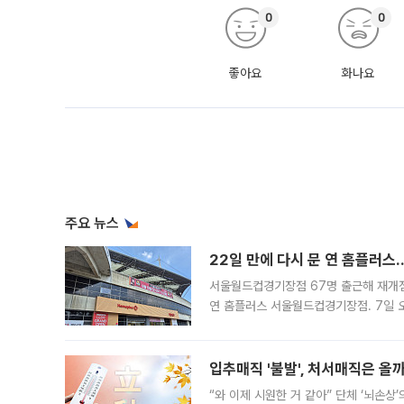
0
0
좋아요
화나요
주요 뉴스
22일 만에 다시 문 연 홈플러스
서울월드컵경기장점 67명 출근해 재개점 
연 홈플러스 서울월드컵경기장점. 7일 
우유, 과일 같은 신선식품이 차근차근 자
입추매직 '불발', 처서매직은 올
“와 이제 시원한 거 같아” 단체 ‘뇌손상