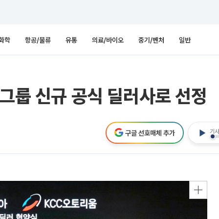
화학
항공/물류
유통
의료/바이오
중기/벤처
일반
토그룹 신규 공식 딜러사로 선정
기사
구글 선호매체 추가