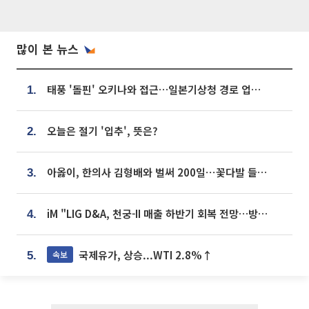
많이 본 뉴스
태풍 '돌핀' 오키나와 접근…일본기상청 경로 업데이트
1.
오늘은 절기 '입추', 뜻은?
2.
아옳이, 한의사 김형배와 벌써 200일⋯꽃다발 들고 "프러포즈 아냐"
3.
iM "LIG D&A, 천궁-II 매출 하반기 회복 전망…방산 톱픽 유지"
4.
국제유가, 상승...WTI 2.8%↑
속보
5.