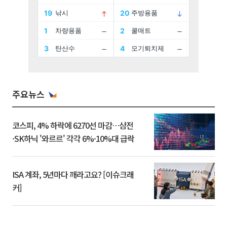
주요뉴스
코스피, 4% 하락에 6270선 마감…삼전
·SK하닉 '와르르' 각각 6%·10%대 급락
ISA 계좌, 5년마다 깨라고요? [이슈크래
커]