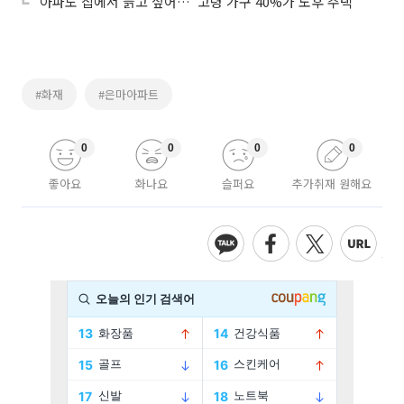
‘아파도 집에서 늙고 싶어…’ 고령 가구 40%가 노후 주택
#화재
#은마아파트
0
0
0
0
좋아요
화나요
슬퍼요
추가취재 원해요