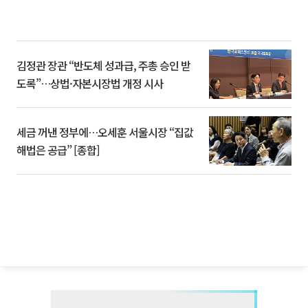
김정관 장관 “반도체 성과급, 주총 승인 받
도록”…상법·자본시장법 개정 시사
세금 꺼낸 정부에…오세훈 서울시장 “집값
해법은 공급” [종합]