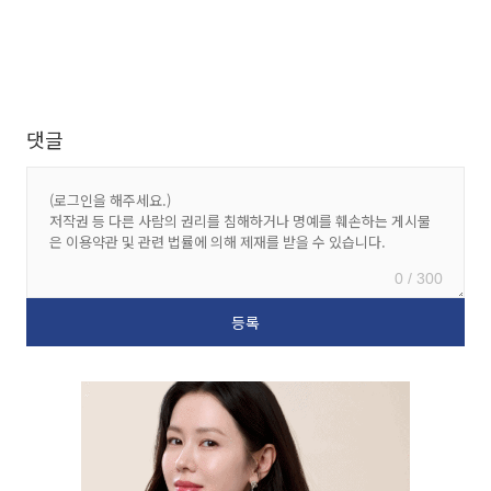
댓글
0 / 300