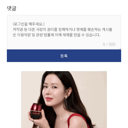
댓글
0 / 300