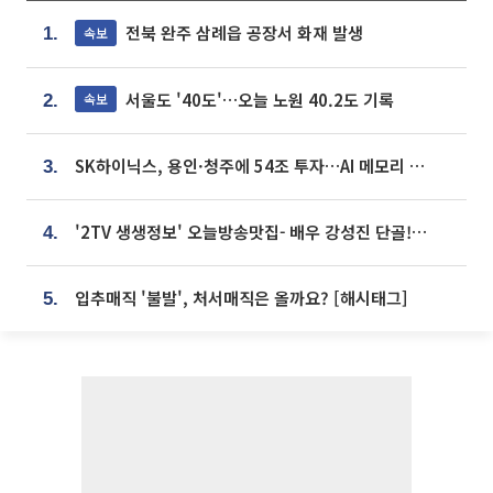
전북 완주 삼례읍 공장서 화재 발생
속보
1.
서울도 '40도'…오늘 노원 40.2도 기록
속보
2.
SK하이닉스, 용인·청주에 54조 투자…AI 메모리 생산기지 키운다
3.
'2TV 생생정보' 오늘방송맛집- 배우 강성진 단골! 쌀국수ㆍ푸팟퐁 커리 맛집 '블○○○'
4.
입추매직 '불발', 처서매직은 올까요? [해시태그]
5.