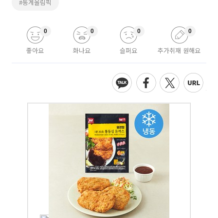
#동계올림픽
0
0
0
0
좋아요
화나요
슬퍼요
추가취재 원해요