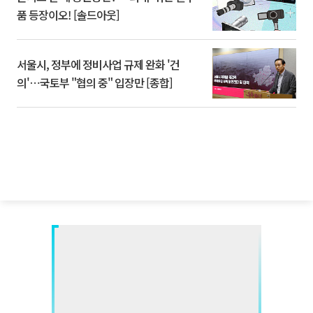
품 등장이오! [솔드아웃]
서울시, 정부에 정비사업 규제 완화 '건
의'⋯국토부 "협의 중" 입장만 [종합]