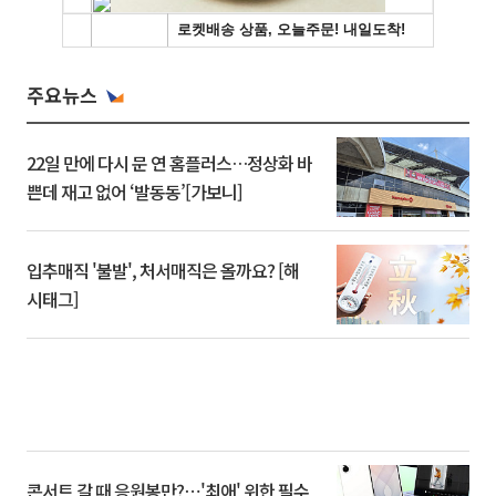
주요뉴스
22일 만에 다시 문 연 홈플러스…정상화 바
쁜데 재고 없어 ‘발동동’[가보니]
입추매직 '불발', 처서매직은 올까요? [해
시태그]
콘서트 갈 때 응원봉만?⋯'최애' 위한 필수