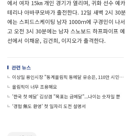
에서 여자 15㎞ 개인 경기가 열리며, 귀화 선수 예카
테리나 아바쿠모바가 출전한다. 12일 새벽 2시 30분
에는 스피드스케이팅 남자 1000ｍ에 구경민이 나서
고 오전 3시 30분에는 남자 스노보드 하프파이프 예
선에서 이채운, 김건희, 이지오가 출격한다.
관련 뉴스
이상일 용인시장 "동계올림픽 동메달 유승은, 110만 시민의 자랑"…첫 출전서 역대급 쾌거
올림픽이 너무 조용해요
'한국 첫 메달' 김상겸 "목표는 금메달"...나이는 숫자일 뿐
‘경험 無도 환영’ 첫 일자리 도전 설명서