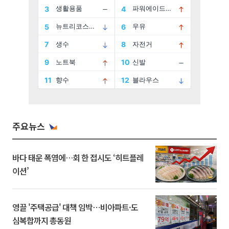
주요뉴스
바다 태운 폭염에…회 한 접시도 ‘히트플레
이션’
영끌 '주택공급' 대책 임박⋯비아파트·도
심복합까지 총동원