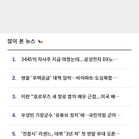
많이 본 뉴스
3445억 자사주 지급 마쳤는데...삼성전자 DX노조, 뒤늦은 '떼쓰기 집회'
1.
영끌 '주택공급' 대책 임박⋯비아파트·도심복합까지 총동원
2.
이란 “호르무즈 새 항로 합의 매우 근접...미국 배상 먼저”
3.
우성빈 기장군수 ‘유튜브 정치’에…국민의힘 군의원들 집단 반발
4.
'전참시' 리센느, 데뷔 '3년 차' 첫 연말 무대 오른다⋯"그동안 섭외 안 와"
5.