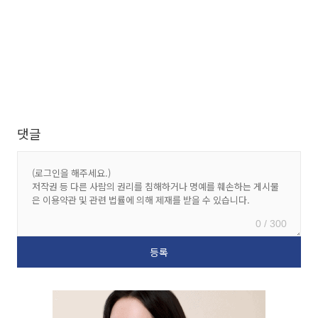
댓글
0 / 300