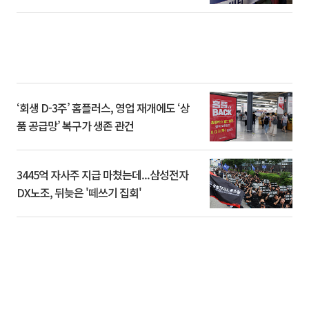
‘회생 D-3주’ 홈플러스, 영업 재개에도 ‘상
품 공급망’ 복구가 생존 관건
3445억 자사주 지급 마쳤는데...삼성전자
DX노조, 뒤늦은 '떼쓰기 집회'