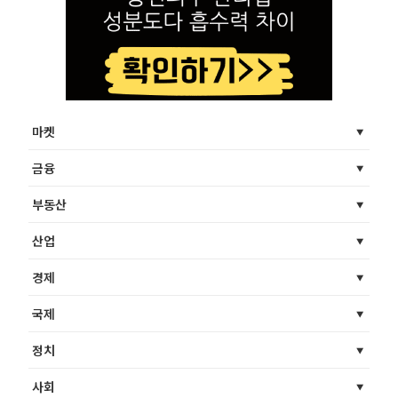
마켓
금융
부동산
산업
경제
국제
정치
사회