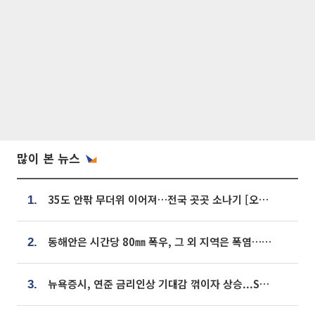
많이 본 뉴스
35도 안팎 무더위 이어져…전국 곳곳 소나기 [오늘 날씨]
1.
동해안은 시간당 80㎜ 폭우, 그 외 지역은 폭염…‘극과 극 날씨’
2.
뉴욕증시, 연준 금리인상 기대감 꺾이자 상승...S&P500 사상 최고치 [종합]
3.