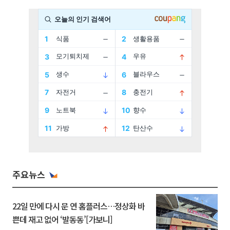
주요뉴스
22일 만에 다시 문 연 홈플러스…정상화 바
쁜데 재고 없어 ‘발동동’[가보니]