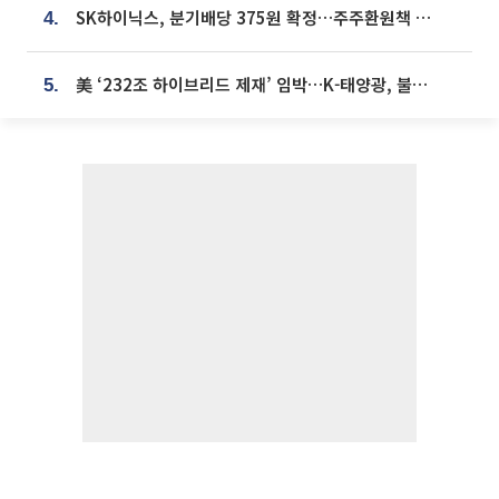
SK하이닉스, 분기배당 375원 확정…주주환원책 9월로 앞당겨 발표
4.
美 ‘232조 하이브리드 제재’ 임박…K-태양광, 불확실성 털고 날개 다나
5.