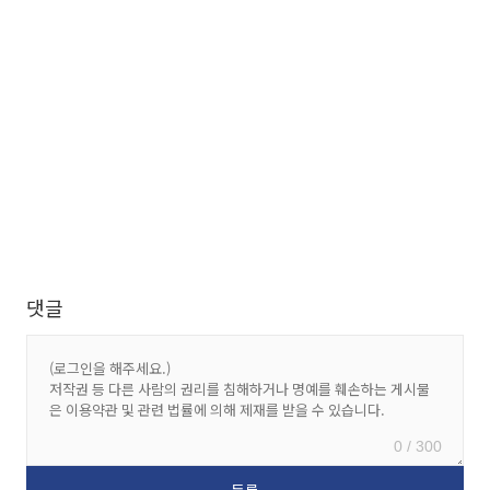
댓글
0 / 300