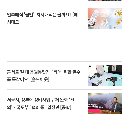
입추매직 '불발', 처서매직은 올까요? [해
시태그]
콘서트 갈 때 응원봉만?⋯'최애' 위한 필수
품 등장이오! [솔드아웃]
서울시, 정부에 정비사업 규제 완화 '건
의'⋯국토부 "협의 중" 입장만 [종합]