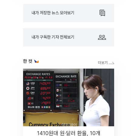
내가 저장한 뉴스 모아보기
내가 구독한 기자 전체보기
한 컷
1410원대 원·달러 환율, 10개