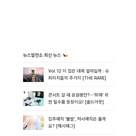
뉴스발전소 최신 뉴스
Vol. 12 이 집은 대체 얼마일까 : 슈
퍼리치들의 주거지 [THE RARE]
콘서트 갈 때 응원봉만?⋯'최애' 위
한 필수품 등장이오! [솔드아웃]
입추매직 '불발', 처서매직은 올까
요? [해시태그]