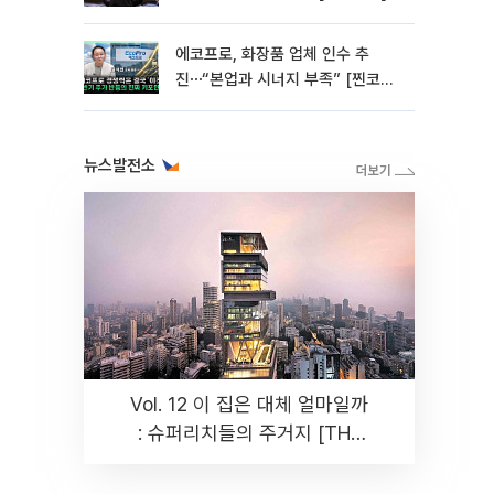
에코프로, 화장품 업체 인수 추
진⋯“본업과 시너지 부족” [찐코노
미]
뉴스발전소
Vol. 12 이 집은 대체 얼마일까
: 슈퍼리치들의 주거지 [THE
RARE]