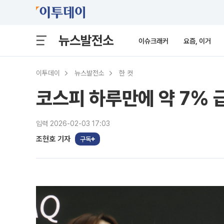
뉴스발전소
이슈크래커
요즘, 이거
이투데이
뉴스발전소
한 컷
코스피 하루만에 약 7% 급
입력 2026-02-03 17:03
조현호 기자
구독