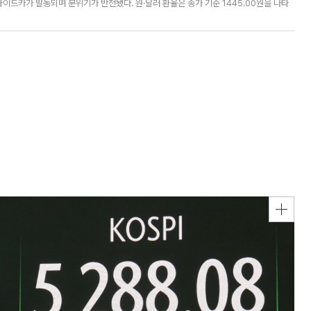
사이드카가 발동되며 분위기가 반전됐다. 원·달러 환율은 종가 기준 1445.00원을 나타