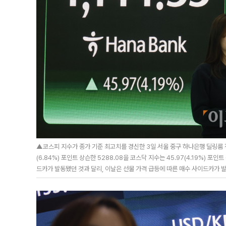
▲코스피 지수가 종가 기준 최고치를 경신한 3일 서울 중구 하나은행 딜링룸 전
(6.84%) 포인트 상슨한 5288.08을 코스닥 지수는 45.97(4.19%) 포
드카가 발동됐던 것과 달리, 이날은 선물 가격 급등에 따른 매수 사이드카가 발