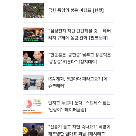
극한 폭염의 붉은 마침표 [한컷]
“삼성전자 하단 단단해질 것”⋯레버
리지 규제에 쏠림 완화 [찐코노미]
“한동훈은 ‘공한증’ 낮추고 장동혁은
‘공장증’ 키운다” [정치대학]
ISA 계좌, 5년마다 깨라고요? [이
슈크래커]
만지고 누르며 푼다…스트레스 잡는
'말랑이' [데이터클립]
"선풍기 틀고 자면 죽나요?" 폭염이
재조명한 엄마표 괴담 [해시태그]