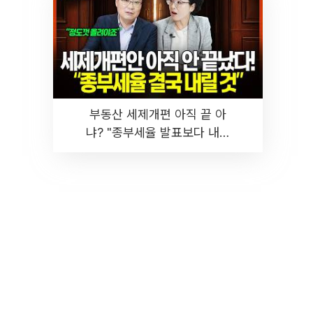
부동산 세제개편 아직 끝 아
냐? "종부세율 발표보다 내릴
것" 장기거주·양도세 전망 I 집
땅지성 I 김인만, 진미윤