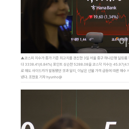
▲코스피 지수가 종가 기준 최고치를 경신한 3일 서울 중구 하나은행 딜링룸 전
다 3338.41(6.84%) 포인트 상슨한 5288.08을 코스닥 지수는 45.97(
로 매도 사이드카가 발동됐던 것과 달리, 이날은 선물 가격 급등에 따른 매수 
냈다. 조현호 기자 hyunho@