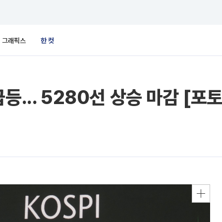
그래픽스
한 컷
등... 5280선 상승 마감 [포