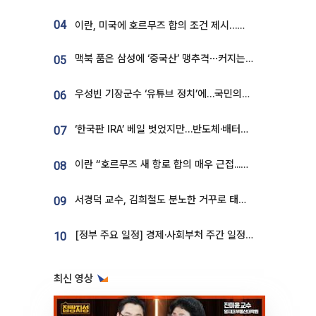
04
이란, 미국에 호르무즈 합의 조건 제시…美 “경기 아직 안 끝나” [종합]
맥북 품은 삼성에 ‘중국산’ 맹추격⋯커지는 노트북 OLED 시장
05
우성빈 기장군수 ‘유튜브 정치’에…국민의힘 군의원들 집단 반발
06
‘한국판 IRA’ 베일 벗었지만…반도체·배터리 업계 “시행령이 관건”
07
이란 “호르무즈 새 항로 합의 매우 근접...미국 배상 먼저”
08
서경덕 교수, 김희철도 분노한 거꾸로 태극기⋯"엉터리는 아냐, 아쉬울 뿐"
09
[정부 주요 일정] 경제·사회부처 주간 일정 (8월 10일 ~ 8월 14일)
10
최신 영상