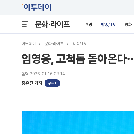
문화·라이프
관광
방송/TV
영화
이투데이
문화·라이프
방송/TV
임영웅, 고척돔 돌아온다
입력 2026-01-16 08:14
장유진 기자
구독