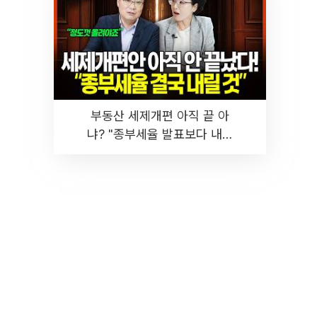
부동산 세제개편 아직 끝 아
냐? "종부세율 발표보다 내릴
것" 장기거주·양도세 전망 I 집
땅지성 I 김인만, 진미윤