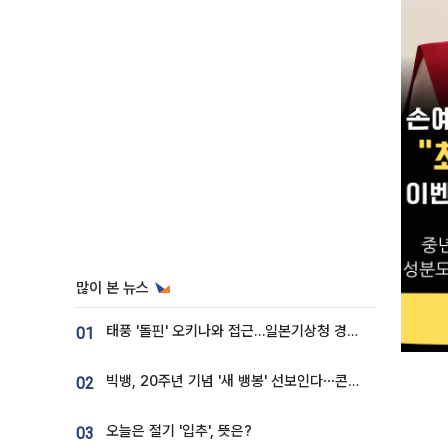
많이 본 뉴스
태풍 '돌핀' 오키나와 접근…일본기상청 경로 업데이트
01
빅뱅, 20주년 기념 '새 뱅봉' 선보인다⋯콘서트 앞두고 팝업 개최
02
오늘은 절기 '입추', 뜻은?
03