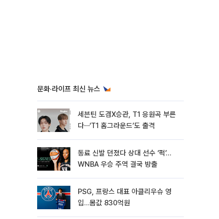
문화·라이프 최신 뉴스
세븐틴 도겸X승관, T1 응원곡 부른
다⋯‘T1 홈그라운드’도 출격
동료 신발 던졌다 상대 선수 ‘퍽’…
WNBA 우승 주역 결국 방출
PSG, 프랑스 대표 아클리우슈 영
입…몸값 830억원