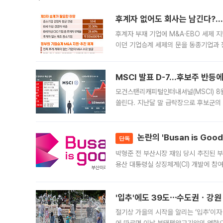
후계자 없어도 회사는 남긴다?…‘
후계자 부재 기업에 M&A·EBO 세제 
이던 기업승계 세제의 문을 동종기업과 
대신 M&A나 임직원 인수(EBO)를 통
늘
MSCI 발표 D-7…후보주 반등
모건스탠리캐피털인터내셔널(MSCI) 8
쏠린다. 지난달 말 급락장으로 후보군의
가능성과 지수 추종 자금 유입 기대가 
논란의 'Busan is Go
단독
박형준 전 부산시장 재임 당시 추진된 부산
용산 대통령실 상징체계(CI) 개발에 참
도시브랜드 사업이 공개 이후 시민 공감
'입추'에도 39도⋯수도권ㆍ강원
절기상 가을의 시작을 알리는 ‘입추’이자