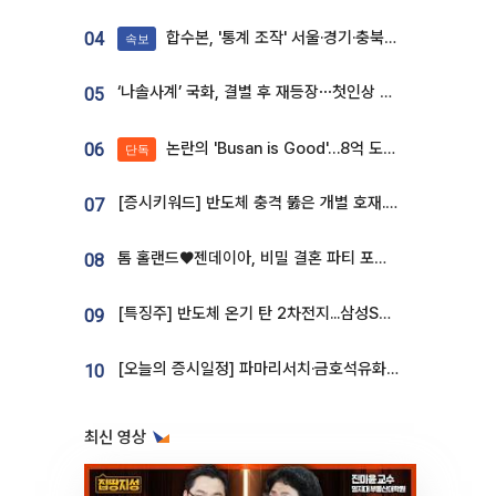
합수본, '통계 조작' 서울·경기·충북 선관위 등 추가 압수수색
04
속보
‘나솔사계’ 국화, 결별 후 재등장⋯첫인상 투표 휩쓸고 ‘인기녀’ 등극
05
논란의 'Busan is Good'…8억 도시브랜드, 용산 대통령실 CI 업체가 수행
06
단독
[증시키워드] 반도체 충격 뚫은 개별 호재...포스코퓨처엠·에코프로·한화솔루션 '눈길'
07
톰 홀랜드♥젠데이아, 비밀 결혼 파티 포착⋯호텔 대관비만 9억
08
[특징주] 반도체 온기 탄 2차전지...삼성SDI, 장 초반 7% 넘게 껑충
09
[오늘의 증시일정] 파마리서치·금호석유화학·코오롱인더·상상인증권 등
10
최신 영상