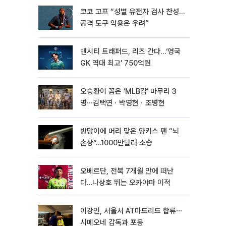
코코 고프 “성별 유전자 검사 찬성…
공격 도구 악용은 우려”
맨시티 트래퍼드, 리즈 간다…‘영국
GK 역대 최고’ 750억원
오승환이 꼽은 ‘MLB감’ 마무리 3
명⋯김택연ㆍ박영현ㆍ조병현
방망이에 머리 맞은 양키스 팬 “뇌
손상”…1000만달러 소송
오베르단, 전북 7개월 만에 떠난
다…나상호 뛰는 오카야마 이적
이강인, 서울서 AT마드리드 합류⋯
시메오네 감독과 포옹