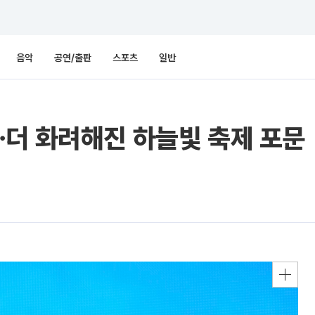
음악
공연/출판
스포츠
일반
⋯더 화려해진 하늘빛 축제 포문