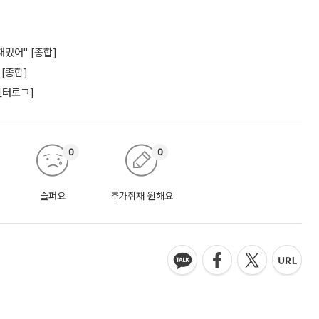
재밌어" [종합]
 [종합]
엔터로그]
0
0
슬퍼요
추가취재 원해요