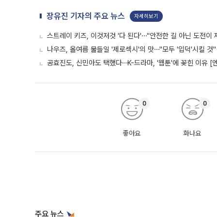
장유진 기자의 주요 뉴스
자세히보기
스트레이 키즈, 이것저것 '다 된다'⋯"안전한 길 아닌 도전이 
나우즈, 올여름 물들일 '제로섹시'의 맛⋯"모두 '입덕'시킬 것"
공효진도, 신민아도 택했다⋯K-드라마, '웹툰'에 꽂힌 이유 [
0
0
좋아요
화나요
주요 뉴스