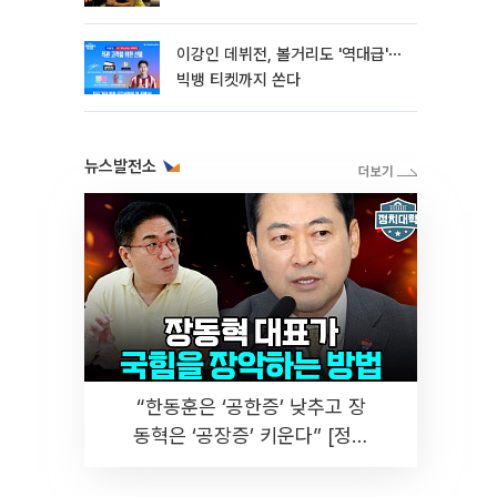
이강인 데뷔전, 볼거리도 '역대급'⋯
빅뱅 티켓까지 쏜다
뉴스발전소
“한동훈은 ‘공한증’ 낮추고 장
동혁은 ‘공장증’ 키운다” [정치
대학]