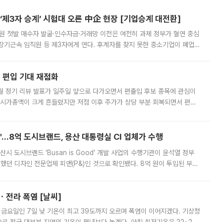
제3자 승계’ 시험대 오른 中企 현장 [기업승계 대전환]
지원 첫발 매수자 발굴·인수자금·거래망 이전은 여전히 과제 정부가 혈연 중심
장기근속 임직원 등 제3자에게 연다. 후계자를 찾지 못한 중소기업이 폐업
해 기술과 일자리를 남기도록 하겠다는 취지다. 다만 세금 감면만으로 거래를
에 편입 기대 재점화
월 정기 리뷰 발표가 일주일 앞으로 다가오면서 편출입 후보 종목에 관심이
 시가총액이 크게 흔들렸지만 저점 이후 주가가 상당 부분 회복되면서 편입
다시 부각되고 있다. 7일 금융투자업계에 따르면 MSCI는 한국시간으로 오는
od'…8억 도시브랜드, 용산 대통령실 CI 업체가 수행
시 도시브랜드 ‘Busan is Good’ 개발 사업의 수행기관이 윤석열 정부
여했던 디자인 전문업체 피앤(P&)인 것으로 확인됐다. 8억 원이 투입된 부산
 부족과 디자인 정체성 논란에 휩싸였던 만큼, 사업 선정 과정과 결과물에
ㆍ전라 폭염 [날씨]
 금요일인 7일 낮 기온이 최고 39도까지 오르며 폭염이 이어지겠다. 기상청