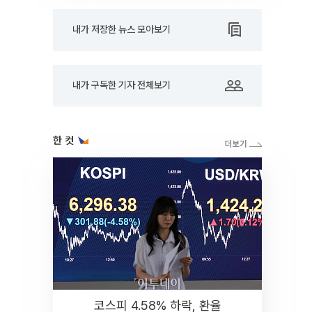
내가 저장한 뉴스 모아보기
내가 구독한 기자 전체보기
한 컷
코스피 4.58% 하락, 환율