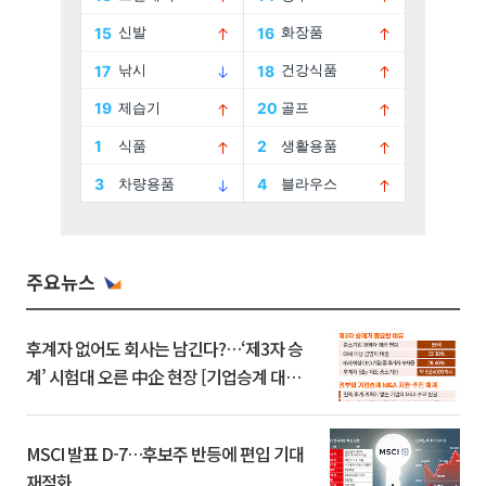
주요뉴스
후계자 없어도 회사는 남긴다?…‘제3자 승
계’ 시험대 오른 中企 현장 [기업승계 대전
환]
MSCI 발표 D-7…후보주 반등에 편입 기대
재점화