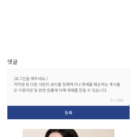
댓글
0 / 300