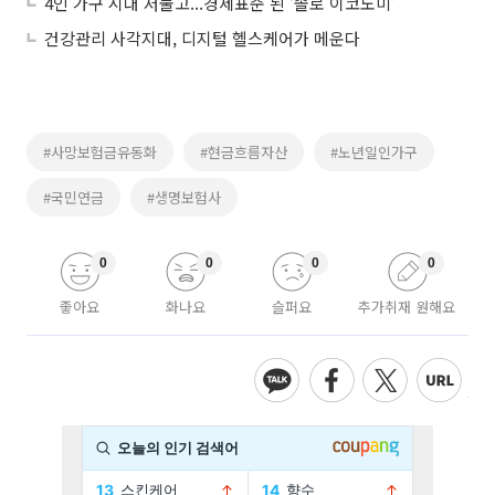
4인 가구 시대 저물고...경제표준 된 ‘솔로 이코노미’
건강관리 사각지대, 디지털 헬스케어가 메운다
#사망보험금유동화
#현금흐름자산
#노년일인가구
#국민연금
#생명보험사
0
0
0
0
좋아요
화나요
슬퍼요
추가취재 원해요