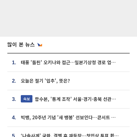
많이 본 뉴스
태풍 '돌핀' 오키나와 접근…일본기상청 경로 업데이트
1.
오늘은 절기 '입추', 뜻은?
2.
합수본, '통계 조작' 서울·경기·충북 선관위 등 추가 압수수색
속보
3.
빅뱅, 20주년 기념 '새 뱅봉' 선보인다⋯콘서트 앞두고 팝업 개최
4.
‘나솔사계’ 국화, 결별 후 재등장⋯첫인상 투표 휩쓸고 ‘인기녀’ 등극
5.