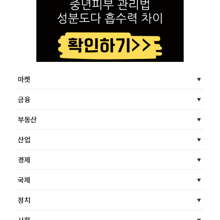
마켓
금융
부동산
산업
경제
국제
정치