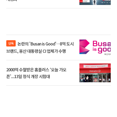
논란의 'Busan is Good'…8억 도시
단독
브랜드, 용산 대통령실 CI 업체가 수행
2000억 수혈받은 홈플러스 ‘오늘 가오
픈’...13일 정식 개장 시험대