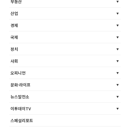
부동산
산업
경제
국제
정치
사회
오피니언
문화·라이프
뉴스발전소
이투데이TV
스페셜리포트