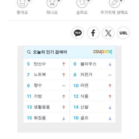
0
0
0
0
좋아요
화나요
슬퍼요
추가취재 원해요