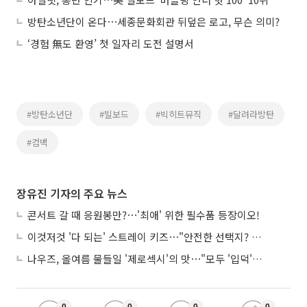
방탄소년단이 온다⋯세종문화회관 뒤덮은 로고, 무슨 의미?
‘경험 無도 환영’ 첫 일자리 도전 설명서
#방탄소년단
#빌보드
#빅히트뮤직
#달려라방탄
#컴백
장유진 기자의 주요 뉴스
콘서트 갈 때 응원봉만?⋯'최애' 위한 필수품 등장이오!
이것저것 '다 되는' 스트레이 키즈⋯"안전한 선택지? 도전이 재밌죠"
나우즈, 올여름 물들일 '제로섹시'의 맛⋯"모두 '입덕'시킬 것"