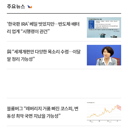
주요뉴스
‘한국판 IRA’ 베일 벗었지만…반도체·배터
리 업계 “시행령이 관건”
與 “세제개편안 다양한 목소리 수렴…이달
말 정리 가능성”
블룸버그 “레버리지 거품 빠진 코스피, 변
동성 최악 국면 지났을 가능성”