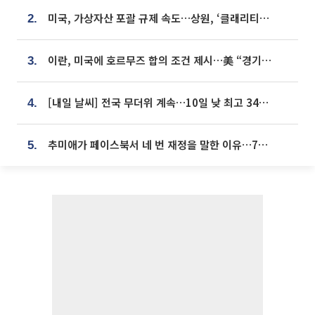
미국, 가상자산 포괄 규제 속도…상원, ‘클래리티법’ 9월 절차투표 추진
2.
이란, 미국에 호르무즈 합의 조건 제시…美 “경기 아직 안 끝나” [종합]
3.
[내일 날씨] 전국 무더위 계속…10일 낮 최고 34도 육박
4.
추미애가 페이스북서 네 번 재정을 말한 이유…7700억 추경 열쇠는 도의회에
5.