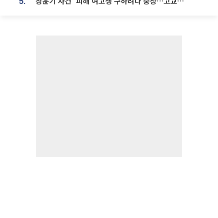
'장윤기 사건' 피해 여고생 구하려다 중상…고교생 의상자 지정
5.