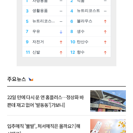
주요뉴스
22일 만에 다시 문 연 홈플러스…정상화 바
쁜데 재고 없어 ‘발동동’[가보니]
입추매직 '불발', 처서매직은 올까요? [해