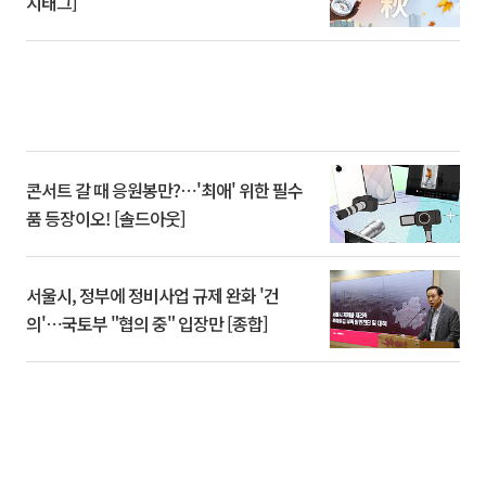
시태그]
콘서트 갈 때 응원봉만?⋯'최애' 위한 필수
품 등장이오! [솔드아웃]
서울시, 정부에 정비사업 규제 완화 '건
의'⋯국토부 "협의 중" 입장만 [종합]