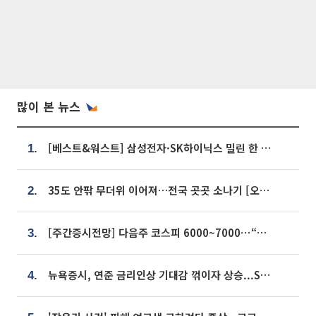
많이 본 뉴스
[베스트&워스트] 삼성전자·SK하이닉스 밀린 한 주…상상인증권은 85% 급등
1.
35도 안팎 무더위 이어져…전국 곳곳 소나기 [오늘 날씨]
2.
[주간증시전망] 다음주 코스피 6000~7000⋯“外人 수급은 정책이 변수”
3.
뉴욕증시, 연준 금리인상 기대감 꺾이자 상승...S&P500 사상 최고치 [종합]
4.