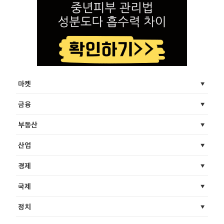
마켓
금융
부동산
산업
경제
국제
정치