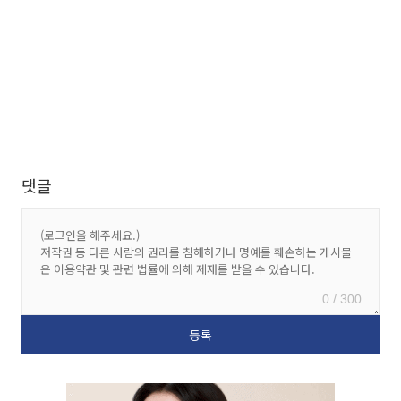
댓글
0 / 300