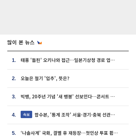
많이 본 뉴스
태풍 '돌핀' 오키나와 접근…일본기상청 경로 업데이트
1.
오늘은 절기 '입추', 뜻은?
2.
빅뱅, 20주년 기념 '새 뱅봉' 선보인다⋯콘서트 앞두고 팝업 개최
3.
합수본, '통계 조작' 서울·경기·충북 선관위 등 추가 압수수색
속보
4.
‘나솔사계’ 국화, 결별 후 재등장⋯첫인상 투표 휩쓸고 ‘인기녀’ 등극
5.