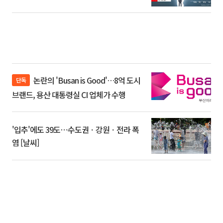
논란의 'Busan is Good'…8억 도시
단독
브랜드, 용산 대통령실 CI 업체가 수행
'입추'에도 39도⋯수도권ㆍ강원ㆍ전라 폭
염 [날씨]