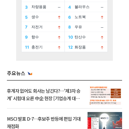
주요뉴스
후계자 없어도 회사는 남긴다?…‘제3자 승
계’ 시험대 오른 中企 현장 [기업승계 대전
환]
MSCI 발표 D-7…후보주 반등에 편입 기대
재점화