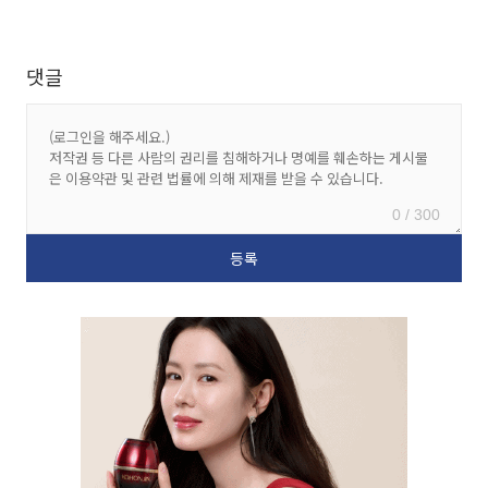
댓글
0 / 300