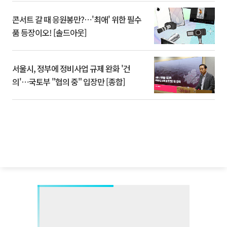
콘서트 갈 때 응원봉만?⋯'최애' 위한 필수
품 등장이오! [솔드아웃]
서울시, 정부에 정비사업 규제 완화 '건
의'⋯국토부 "협의 중" 입장만 [종합]