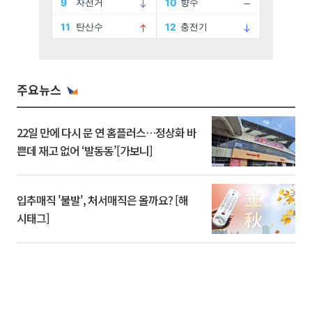
주요뉴스
22일 만에 다시 문 연 홈플러스…정상화 바
쁜데 재고 없어 ‘발동동’[가보니]
입추매직 '불발', 처서매직은 올까요? [해
시태그]