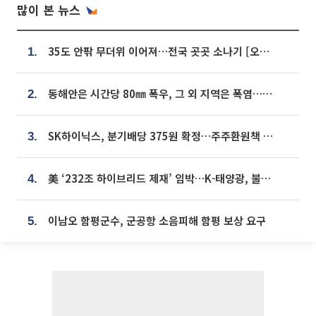
많이 본 뉴스
35도 안팎 무더위 이어져…전국 곳곳 소나기 [오늘 날씨]
1.
동해안은 시간당 80㎜ 폭우, 그 외 지역은 폭염…‘극과 극 날씨’
2.
SK하이닉스, 분기배당 375원 확정…주주환원책 9월로 앞당겨 발표
3.
美 ‘232조 하이브리드 제재’ 임박…K-태양광, 불확실성 털고 날개 다나
4.
이남오 함평군수, 군공항 소음피해 함평 보상 요구
5.