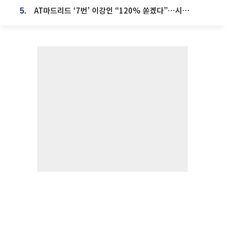
AT마드리드 ‘7번’ 이강인 “120% 쏟겠다”⋯시메오네 감독 “필요한 선수”
5.