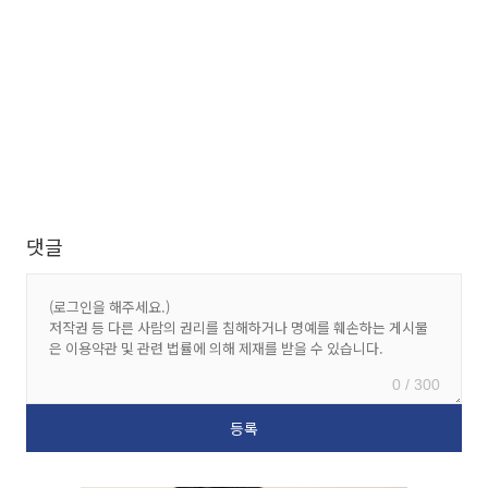
댓글
0 / 300