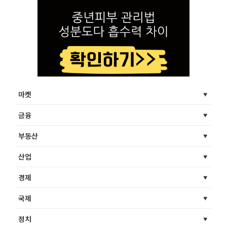
마켓
금융
부동산
산업
경제
국제
정치