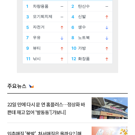
주요뉴스
22일 만에 다시 문 연 홈플러스…정상화 바
쁜데 재고 없어 ‘발동동’[가보니]
입추매직 '불발', 처서매직은 올까요? [해