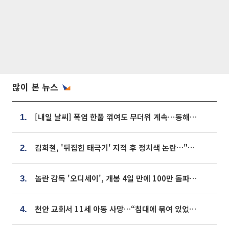
많이 본 뉴스
[내일 날씨] 폭염 한풀 꺾여도 무더위 계속⋯동해안 이틀 연속 비
1.
김희철, '뒤집힌 태극기' 지적 후 정치색 논란…"좌우 떠나 우리나라 국기"
2.
놀란 감독 '오디세이', 개봉 4일 만에 100만 돌파⋯'왕사남' 보다 빠르다
3.
천안 교회서 11세 아동 사망…“침대에 묶여 있었다” 진술 확보
4.