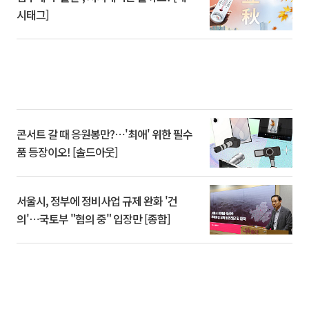
시태그]
콘서트 갈 때 응원봉만?⋯'최애' 위한 필수
품 등장이오! [솔드아웃]
서울시, 정부에 정비사업 규제 완화 '건
의'⋯국토부 "협의 중" 입장만 [종합]