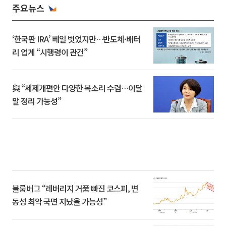
주요뉴스
‘한국판 IRA’ 베일 벗었지만…반도체·배터
리 업계 “시행령이 관건”
與 “세제개편안 다양한 목소리 수렴…이달
말 정리 가능성”
블룸버그 “레버리지 거품 빠진 코스피, 변
동성 최악 국면 지났을 가능성”