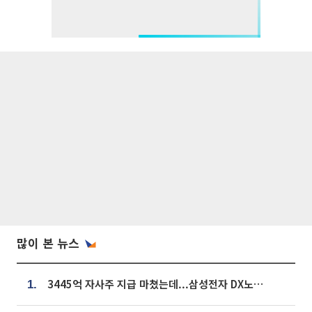
많이 본 뉴스
3445억 자사주 지급 마쳤는데...삼성전자 DX노조, 뒤늦은 '떼쓰기 집회'
1.