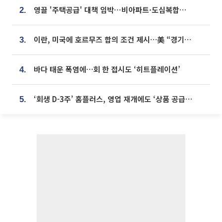
영끌 '주택공급' 대책 임박⋯비아파트·도심복합까지 총동원
2.
이란, 미국에 호르무즈 합의 조건 제시…美 “경기 아직 안 끝나” [종합]
3.
바다 태운 폭염에…회 한 접시도 ‘히트플레이션’
4.
‘회생 D-3주’ 홈플러스, 영업 재개에도 ‘상품 공급망’ 복구가 생존 관건
5.