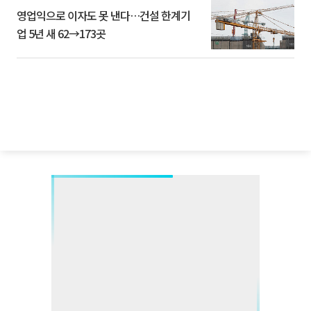
영업익으로 이자도 못 낸다…건설 한계기
업 5년 새 62→173곳