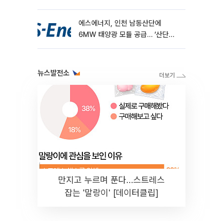
에스에너지, 인천 남동산단에
6MW 태양광 모듈 공급… ‘산단
RE100’ 가속
뉴스발전소
만지고 누르며 푼다…스트레스
잡는 '말랑이' [데이터클립]