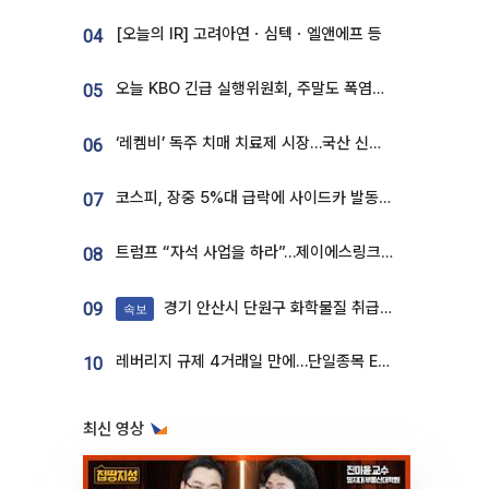
[오늘의 IR] 고려아연ㆍ심텍ㆍ엘앤에프 등
04
오늘 KBO 긴급 실행위원회, 주말도 폭염취소 될까
05
‘레켐비’ 독주 치매 치료제 시장…국산 신약 등장하나
06
코스피, 장중 5%대 급락에 사이드카 발동…삼성·SK 동반 폭락
07
트럼프 “자석 사업을 하라”…제이에스링크, 비중국 영구자석 공급망 구축 속도
08
경기 안산시 단원구 화학물질 취급 공장서 연기 발생
09
속보
레버리지 규제 4거래일 만에…단일종목 ETF 거래대금 '13분의 1' 급감
10
최신 영상