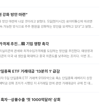
 제15호 태풍 ‘찬홈’이 새로 발생했다. 한국과 일본뿐 아니라 중국
 강화 방안 마련”
 것이라고 밝혔다. 5일(현지시간) 로이터통신에 따르면
속 가능한 방식으로 주주 환원을 강화하는 방안을 모색하고 있다”고 밝혔다.
그러면서 자세한 내용은 “조만간 공개할 예정”이라고 덧붙였다. SK하이닉스도 로이터에 전달한 성명에서 “연
가격제 추진…韓 기업 영향 촉각
폴리실리콘에 관세와 최저수입가격제를 도입하는 방안을 추진한다. 태양광과
콘의 미국 내 생산을 확대하고 중국 의존도를 낮추려는 조치다. 이번 조처
쏠리고 있다. 5일(현지시간) 블룸버그통신에 따르면 미국 행정부 내에서는
종목 ETF 거래대금 '13분의 1' 급감
자 5일 단일종목 ETF 거래액 9199억으로 축소 단일종목 레버리지 상장
예탁금 강화 조치가 시행된 지 4거래일 만에 관련 거래대금이 규제 전 대비
거래소에 따르면 전날 코스피 시장 전체 거래대금은 25조2129억원을 기록
 흑자⋯상품수출 '첫 1000억달러' 상회