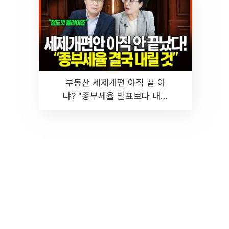
부동산 세제개편 아직 끝 아
냐? "종부세율 발표보다 내릴
것" 장기거주·양도세 전망 I 집
땅지성 I 김인만, 진미윤