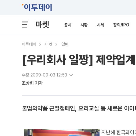
마켓
공시
시황
시세
장외/IPO
이투데이
마켓
일반
[우리회사 일짱] 제약업
수정 2009-09-03 12:53
조상희 기자
불법의약품 근절캠페인, 요리교실 등 새로운 아이
지난해 한국와이어