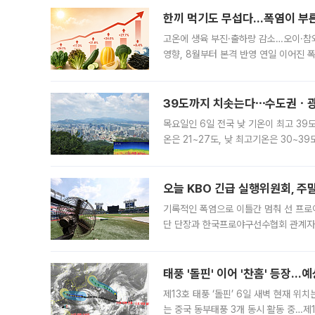
한끼 먹기도 무섭다...폭염이 부
고온에 생육 부진·출하량 감소…오이·참외
영향, 8월부터 본격 반영 연일 이어진 
고온에 취약한 시금치와 상추 등 잎채소뿐
39도까지 치솟는다⋯수도권ㆍ광
목요일인 6일 전국 낮 기온이 최고 39
온은 21~27도, 낮 최고기온은 30~
는 35도 안팎까지 올라 매우 무덥겠다
기
오늘 KBO 긴급 실행위원회, 주
기록적인 폭염으로 이틀간 멈춰 선 프로야
단 단장과 한국프로야구선수협회 관계자가
5일 “최근 전국적으로 폭염이 지속되면
KBO리그와
태풍 '돌핀' 이어 '찬홈' 등장…예
제13호 태풍 ‘돌핀’ 6일 새벽 현재 위
는 중국 동부태풍 3개 동시 활동 중…제1