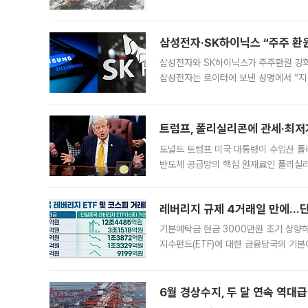
를 향해 서진하는 가운데 북서태평양에서는
삼성전자·SK하이닉스 “주주 환원
삼성전자와 SK하이닉스가 주주환원 강화 방안 마련에 나설
삼성전자는 로이터에 보낸 성명에서 “지
트럼프, 폴리실리콘에 관세·최저
도널드 트럼프 미국 대통령이 수입산 
반도체 공급망의 핵심 원재료인 폴리실리
로 한국 기업에 미칠 영향에도 관심이 
레버리지 규제 4거래일 만에…단일
기본예탁금 현금 3000만원 조기 상향하
지수펀드(ETF)에 대한 금융당국의 기본
13분의 1수준으로 급감했다. 6일 한국
한 가운데
6월 경상수지, 두 달 연속 역대급