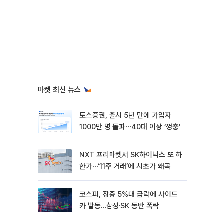
마켓 최신 뉴스
토스증권, 출시 5년 만에 가입자
1000만 명 돌파⋯40대 이상 ‘껑충’
NXT 프리마켓서 SK하이닉스 또 하
한가⋯‘11주 거래’에 시초가 왜곡
코스피, 장중 5%대 급락에 사이드
카 발동…삼성·SK 동반 폭락