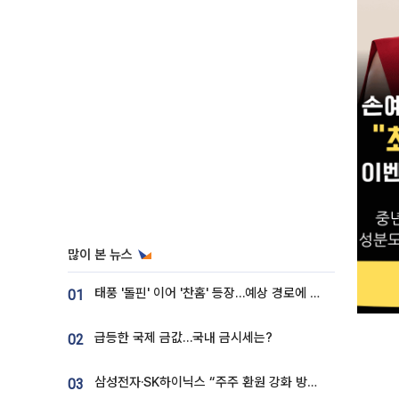
많이 본 뉴스
태풍 '돌핀' 이어 '찬홈' 등장…예상 경로에 한국 '한숨'
01
급등한 국제 금값…국내 금시세는?
02
삼성전자·SK하이닉스 “주주 환원 강화 방안 마련”
03