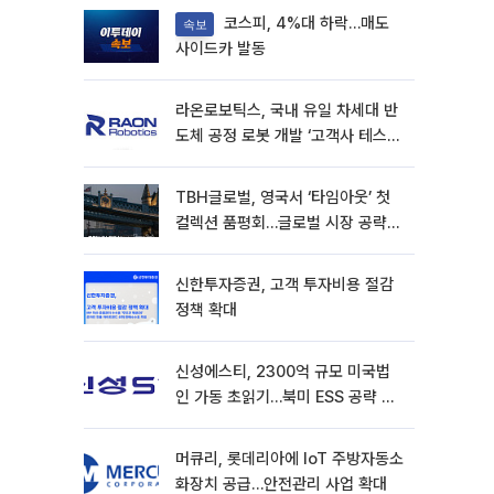
코스피, 4%대 하락…매도
속보
사이드카 발동
라온로보틱스, 국내 유일 차세대 반
도체 공정 로봇 개발 ‘고객사 테스트
진행’
TBH글로벌, 영국서 ‘타임아웃’ 첫
컬렉션 품평회…글로벌 시장 공략
본격화
신한투자증권, 고객 투자비용 절감
정책 확대
신성에스티, 2300억 규모 미국법
인 가동 초읽기…북미 ESS 공략 본
격화
머큐리, 롯데리아에 IoT 주방자동소
화장치 공급…안전관리 사업 확대