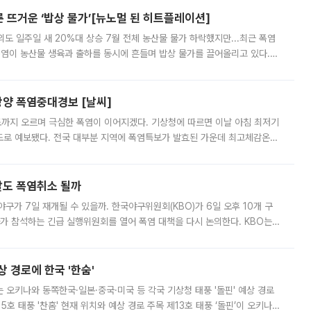
른 뜨거운 ‘밥상 물가’[뉴노멀 된 히트플레이션]
도 일주일 새 20%대 상승 7월 전체 농산물 물가 하락했지만...최근 폭염
폭염이 농산물 생육과 출하를 동시에 흔들며 밥상 물가를 끌어올리고 있다.
 아니라 오이와 참외, 브로콜리 가격까지 일주일 새 두 자릿수로 뛰었다.
양 폭염중대경보 [날씨]
도까지 오르며 극심한 폭염이 이어지겠다. 기상청에 따르면 이날 아침 최저기
39도로 예보됐다. 전국 대부분 지역에 폭염특보가 발효된 가운데 최고체감온도
. 특히 폭염중대경보가 발표된 서울과 인천 강화ㆍ인천 북부ㆍ인천 남부, 경
말도 폭염취소 될까
구가 7일 재개될 수 있을까. 한국야구위원회(KBO)가 6일 오후 10개 구
 참석하는 긴급 실행위원회를 열어 폭염 대책을 다시 논의한다. KBO는
서 관람객과 선수단의 안전 위험 상황이 발생했다”며 5∼6일 예정됐던
상 경로에 한국 '한숨'
치는 오키나와 동쪽한국·일본·중국·미국 등 각국 기상청 태풍 '돌핀' 예상 경로
5호 태풍 '찬홈' 현재 위치와 예상 경로 주목 제13호 태풍 ‘돌핀’이 오키나와