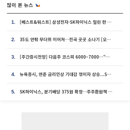
많이 본 뉴스
[베스트&워스트] 삼성전자·SK하이닉스 밀린 한 주…상상인증권은 85% 급등
1.
35도 안팎 무더위 이어져…전국 곳곳 소나기 [오늘 날씨]
2.
[주간증시전망] 다음주 코스피 6000~7000⋯“外人 수급은 정책이 변수”
3.
뉴욕증시, 연준 금리인상 기대감 꺾이자 상승...S&P500 사상 최고치 [종합]
4.
SK하이닉스, 분기배당 375원 확정…주주환원책 9월로 앞당겨 발표
5.