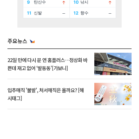
주요뉴스
22일 만에 다시 문 연 홈플러스…정상화 바
쁜데 재고 없어 ‘발동동’[가보니]
입추매직 '불발', 처서매직은 올까요? [해
시태그]