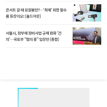
콘서트 갈 때 응원봉만?⋯'최애' 위한 필수
품 등장이오! [솔드아웃]
서울시, 정부에 정비사업 규제 완화 '건
의'⋯국토부 "협의 중" 입장만 [종합]