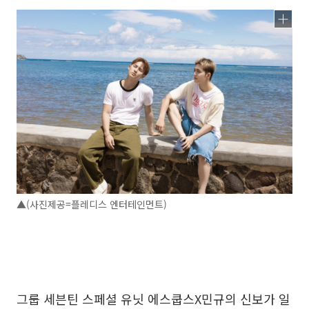
▲(사진제공=플레디스 엔터테인먼트)
그룹 세븐틴 스페셜 유닛 에스쿱스X민규의 신보가 일