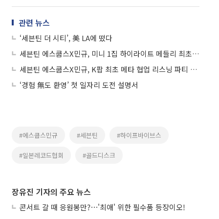
관련 뉴스
‘세븐틴 더 시티’, 美 LA에 떴다
세븐틴 에스쿱스X민규, 미니 1집 하이라이트 메들리 최초 공개
세븐틴 에스쿱스X민규, K팝 최초 메타 협업 리스닝 파티 개최
‘경험 無도 환영’ 첫 일자리 도전 설명서
#에스쿱스민규
#세븐틴
#하이프바이브스
#일본레코드협회
#골드디스크
장유진 기자의 주요 뉴스
콘서트 갈 때 응원봉만?⋯'최애' 위한 필수품 등장이오!