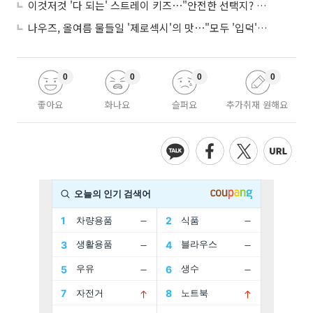
이것저것 '다 되는' 스트레이 키즈⋯"안전한 선택지? 도전이 재밌죠"
나우즈, 올여름 물들일 '제로섹시'의 맛⋯"모두 '입덕'시킬 것"
0
0
0
0
좋아요
화나요
슬퍼요
추가취재 원해요