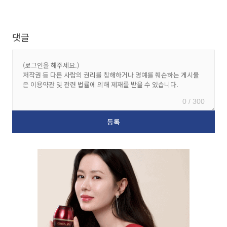
댓글
0 / 300