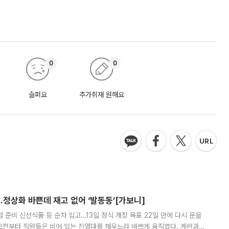
0
0
슬퍼요
추가취재 원해요
…정상화 바쁜데 재고 없어 ‘발동동’[가보니]
준비 신선식품 등 순차 입고…13일 정식 개장 목표 22일 만에 다시 문을
오전부터 직원들은 비어 있는 진열대를 채우느라 바쁘게 움직였다. 계란과