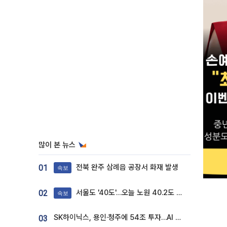
많이 본 뉴스
전북 완주 삼례읍 공장서 화재 발생
01
속보
서울도 '40도'…오늘 노원 40.2도 기록
02
속보
SK하이닉스, 용인·청주에 54조 투자…AI 메모리 생산기지 키운다
03