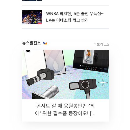
WNBA 박지현, 5분 출전 무득점⋯
LA는 미네소타 꺾고 승리
뉴스발전소
콘서트 갈 때 응원봉만?⋯'최
애' 위한 필수품 등장이오! [솔
드아웃]