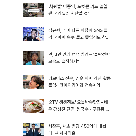
'차쥐뿔' 이준영, 포켓몬 카드 열혈
팬⋯"리셀러 처단할 것"
김규원, 격이 다른 미담에 SNS 들
썩⋯"아이 속옷 빨고 졸업식도 참
석"
던, 3년 만의 컴백 심경⋯"불완전한
모습도 솔직하게"
더보이즈 선우, 영훈 이어 개인 활동
돌입⋯앳에어리어와 전속계약
'2TV 생생정보' 오늘방송맛집- 배
우 강성진 단골! 쌀국수ㆍ푸팟퐁 커
리 맛집 '블○○○'
서장훈, 서초 빌딩 450억에 내놨
다⋯시세차익은