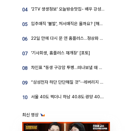
'2TV 생생정보' 오늘방송맛집- 배우 강성진 단골! 쌀국수ㆍ푸팟퐁 커리 맛집 '블○○○'
04
입추매직 '불발', 처서매직은 올까요? [해시태그]
05
22일 만에 다시 문 연 홈플러스…정상화 바쁜데 재고 없어 ‘발동동’[가보니]
06
'기사회생, 홈플러스 재개장' [포토]
07
차인표 "동생 구강암 투병…떠나보낼 때 가장 힘들었다”
08
“삼성전자 하단 단단해질 것”⋯레버리지 규제에 쏠림 완화 [찐코노미]
09
서울 40도 찍더니 하남 40.8도·광양 40.2도…전국 '펄펄'
10
최신 영상