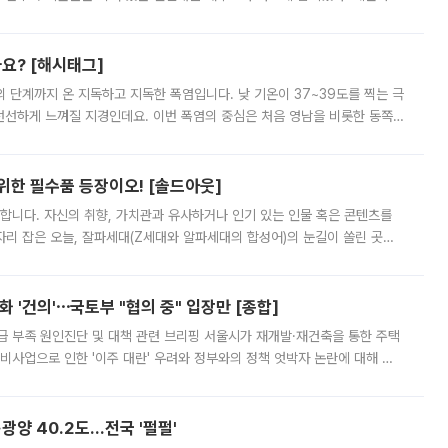
리를 잡기 시작했지만, 매장 곳곳엔 여전히 텅 빈 매대가 먼저 눈에 들어왔
까요? [해시태그]
’의 단계까지 온 지독하고 지독한 폭염입니다. 낮 기온이 37~39도를 찍는 극
 선선하게 느껴질 지경인데요. 이번 폭염의 중심은 처음 영남을 비롯한 동쪽
 북서풍이 산맥을 넘어 영남 쪽으로 내려오면서 뜨겁고 건조해졌는데요.
 위한 필수품 등장이오! [솔드아웃]
합니다. 자신의 취향, 가치관과 유사하거나 인기 있는 인물 혹은 콘텐츠를
'가 자리 잡은 오늘, 잘파세대(Z세대와 알파세대의 합성어)의 눈길이 쏠린 곳은
리는 공연장. 응원봉만큼이나 눈에 띄는 게 있습니다. 공연이 시작되기
 '건의'⋯국토부 "협의 중" 입장만 [종합]
급 부족 원인진단 및 대책 관련 브리핑 서울시가 재개발·재건축을 통한 주택
비사업으로 인한 '이주 대란' 우려와 정부와의 정책 엇박자 논란에 대해 정
실장은 2031년까지 31만 가구 착공 목표에 차질이 없다는 입장이나,
·광양 40.2도…전국 '펄펄'