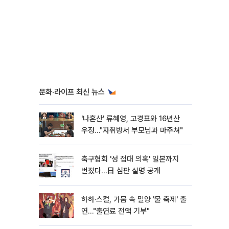
문화·라이프 최신 뉴스
'나혼산' 류혜영, 고경표와 16년산
우정…"자취방서 부모님과 마주쳐"
축구협회 '성 접대 의혹' 일본까지
번졌다…日 심판 실명 공개
하하·스컬, 가뭄 속 밀양 '물 축제' 출
연…"출연료 전액 기부"