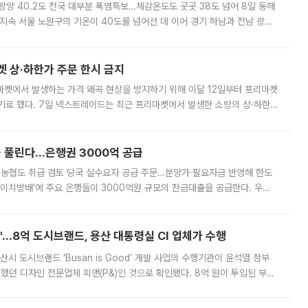
·광양 40.2도 전국 대부분 폭염특보…체감온도도 곳곳 38도 넘어 8일 동해
지속 서울 노원구의 기온이 40도를 넘어선 데 이어 경기 하남과 전남 광양
. 전국 대부분 지역에 폭염특보가 내려진 가운데 곳곳에서 39~40도 안팎
켓 상·하한가 주문 한시 금지
마켓에서 발생하는 가격 왜곡 현상을 방지하기 위해 이달 12일부터 프리마켓
기로 했다. 7일 넥스트레이드는 최근 프리마켓에서 발생한 소량의 상·하한
, 주문 오류로 인한 가격 급등락을 최소화하기 위한 비상 대응방안을 발표
 풀린다…은행권 3000억 공급
리·농협도 취급 검토 당국 실수요자 공급 주문…분양가·필요자금 반영해 한도
에이치방배’에 주요 은행들이 3000억원 규모의 잔금대출을 공급한다. 우리
하고 있어 향후 공급 규모가 늘어날 전망이다. 7일 금융권에 따르면 KB국
od'…8억 도시브랜드, 용산 대통령실 CI 업체가 수행
시 도시브랜드 ‘Busan is Good’ 개발 사업의 수행기관이 윤석열 정부
여했던 디자인 전문업체 피앤(P&)인 것으로 확인됐다. 8억 원이 투입된 부산
 부족과 디자인 정체성 논란에 휩싸였던 만큼, 사업 선정 과정과 결과물에