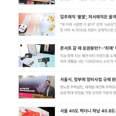
우유, 과일 같은 신선식품이 차근차근 자
입추매직 '불발', 처서매직은 올
“와 이제 시원한 거 같아” 단체 ‘뇌손상
한 더위 속 30도대 초반이 상대적으로
지역에 있었습니다. 7월 말에는 서풍과
콘서트 갈 때 응원봉만?⋯'최애'
지금 화제 되는 패션·뷰티 트렌드를 소개
따라 제품을 사는 '디토(Ditto) 소비
어디일까요? 아이돌 콘서트 시작을 기다
서울시, 정부에 정비사업 규제 완화
명노준 주택실장, 재개발·재건축 주택공
공급 확대 방침을 거듭 강조한 가운데 정
면 반박하고 나섰다. 명노준 서울시 주택
서울 40도 찍더니 하남 40.8도