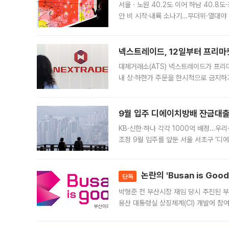
서울ㆍ노원 40.2도 이어 하남 40.8도
안 비 시작·내륙 소나기…무더위·열대야 
에서도 40도를 웃도는 기온이 관측됐다
의 극심한
넥스트레이드, 12일부터 프리마
대체거래소(ATS) 넥스트레이드가 프리
내 상·하한가 주문을 한시적으로 금지하
가 체결 사례와 관련해 설명자료를 내고
9월 입주 디에이치방배 잔금대출
KB·신한·하나 각각 1000억 배정…우
조정 9월 입주를 앞둔 서울 서초구 ‘디
은행과 NH농협은행도 대출 취급을 검토
민은행
논란의 'Busan is Go
단독
박형준 전 부산시장 재임 당시 추진된 부산
용산 대통령실 상징체계(CI) 개발에 참
도시브랜드 사업이 공개 이후 시민 공감