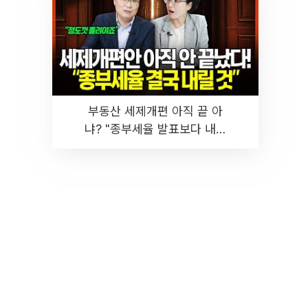
부동산 세제개편 아직 끝 아
냐? "종부세율 발표보다 내릴
것" 장기거주·양도세 전망 I 집
땅지성 I 김인만, 진미윤