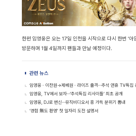
한편 임영웅은 오는 17일 인천을 시작으로 다시 한번 ‘아임 
방문하며 1월 4일까지 팬들과 만날 예정이다.
관련 뉴스
임영웅ㆍ이찬원→제베원ㆍ라이즈 출격⋯추석 연휴 TV특집 
임영웅, TV에서 보자⋯‘추석특집 리사이틀’ 최초 공개
임영웅, DJ로 변신⋯뮤직비디오서 흥 가득 분위기 뽐내
‘경험 無도 환영’ 첫 일자리 도전 설명서