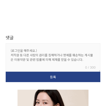
댓글
0 / 300