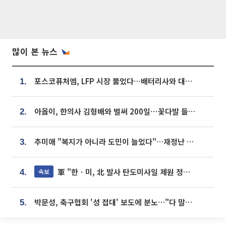
많이 본 뉴스
포스코퓨처엠, LFP 시장 뚫었다…배터리사와 대규모 장기 공급 합의
1.
아옳이, 한의사 김형배와 벌써 200일⋯꽃다발 들고 "프러포즈 아냐"
2.
추미애 "복지가 아니라 도민이 늘었다"…재정난 책임론 정면돌파
3.
軍 "한ㆍ미, 北 발사 탄도미사일 제원 정밀분석 중"
속보
4.
박문성, 축구협회 '성 접대' 보도에 분노…"다 말아먹으려고 작정했나"
5.