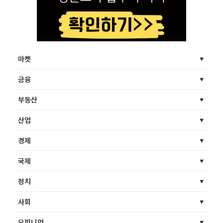
마켓
금융
부동산
산업
경제
국제
정치
사회
오피니언