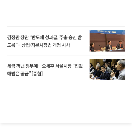
김정관 장관 “반도체 성과급, 주총 승인 받
도록”…상법·자본시장법 개정 시사
세금 꺼낸 정부에…오세훈 서울시장 “집값
해법은 공급” [종합]