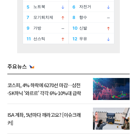
주요뉴스
코스피, 4% 하락에 6270선 마감…삼전
·SK하닉 '와르르' 각각 6%·10%대 급락
ISA 계좌, 5년마다 깨라고요? [이슈크래
커]