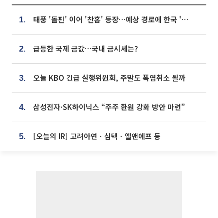
태풍 '돌핀' 이어 '찬홈' 등장…예상 경로에 한국 '한숨'
1.
급등한 국제 금값…국내 금시세는?
2.
오늘 KBO 긴급 실행위원회, 주말도 폭염취소 될까
3.
삼성전자·SK하이닉스 “주주 환원 강화 방안 마련”
4.
[오늘의 IR] 고려아연ㆍ심텍ㆍ엘앤에프 등
5.