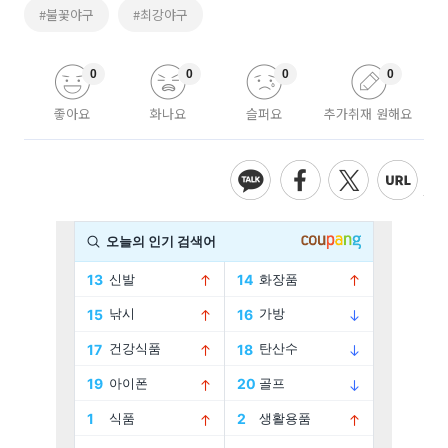
#불꽃야구
#최강야구
0
0
0
0
좋아요
화나요
슬퍼요
추가취재 원해요