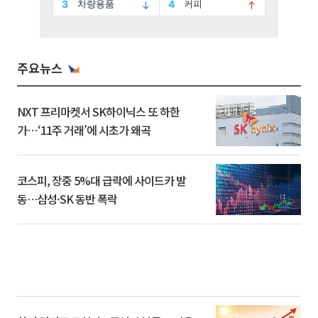
주요뉴스
NXT 프리마켓서 SK하이닉스 또 하한
가⋯‘11주 거래’에 시초가 왜곡
코스피, 장중 5%대 급락에 사이드카 발
동…삼성·SK 동반 폭락