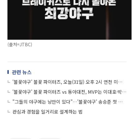
(출처=JTBC)
관련 뉴스
'불꽃야구' 불꽃 파이터즈, 오늘(31일) 오후 2시 연천 미라클과 직관 생중계…최수현·선성권 씨 될까
'불꽃야구' 불꽃 파이터즈 vs 동아대전, MVP는 이대호·박재욱…활약 어땠나
"그들의 야구에는 낭만이 있다"…'불꽃야구' 송승준 첫 등판에 환호와 감동
관심과 경험을 일거리로 설계하는 법