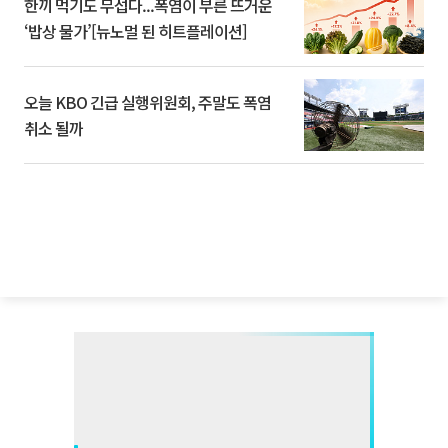
한끼 먹기도 무섭다...폭염이 부른 뜨거운
‘밥상 물가’[뉴노멀 된 히트플레이션]
오늘 KBO 긴급 실행위원회, 주말도 폭염
취소 될까