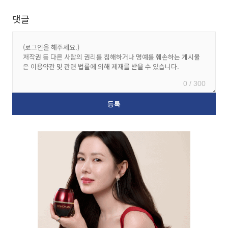
댓글
0 / 300