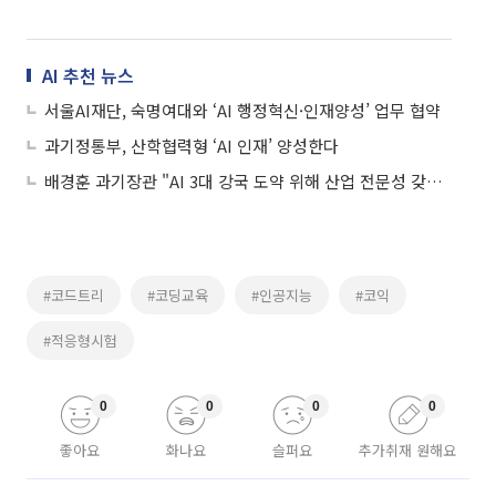
AI 추천 뉴스
서울AI재단, 숙명여대와 ‘AI 행정혁신·인재양성’ 업무 협약
과기정통부, 산학협력형 ‘AI 인재’ 양성한다
배경훈 과기장관 "AI 3대 강국 도약 위해 산업 전문성 갖춘 융합 인재 절실"
#코드트리
#코딩교육
#인공지능
#코익
#적응형시험
0
0
0
0
좋아요
화나요
슬퍼요
추가취재 원해요