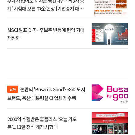
후계자 없어도 회사는 남긴다?…‘제3자 승
계’ 시험대 오른 中企 현장 [기업승계 대전
환]
MSCI 발표 D-7…후보주 반등에 편입 기대
재점화
논란의 'Busan is Good'…8억 도시
단독
브랜드, 용산 대통령실 CI 업체가 수행
2000억 수혈받은 홈플러스 ‘오늘 가오
픈’...13일 정식 개장 시험대