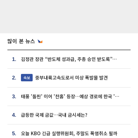
많이 본 뉴스
김정관 장관 “반도체 성과급, 주총 승인 받도록”…상법·자본시장법 개정 시사
1.
중부내륙고속도로서 미상 폭발물 발견
속보
2.
태풍 '돌핀' 이어 '찬홈' 등장…예상 경로에 한국 '한숨'
3.
급등한 국제 금값…국내 금시세는?
4.
오늘 KBO 긴급 실행위원회, 주말도 폭염취소 될까
5.