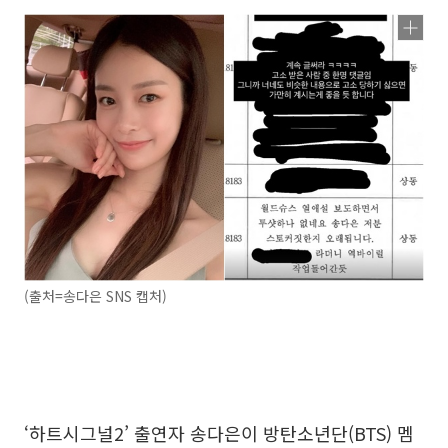
(출처=송다은 SNS 캡처)
‘하트시그널2’ 출연자 송다은이 방탄소년단(BTS) 멤