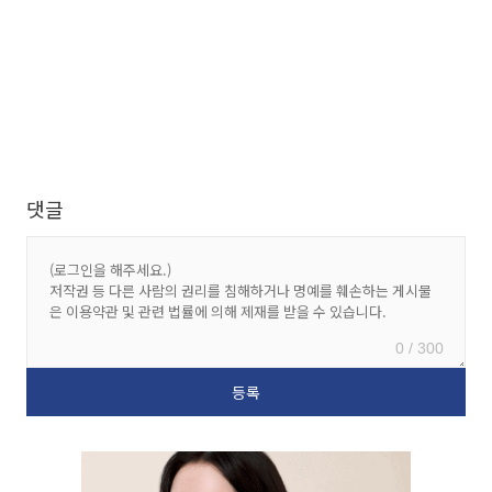
댓글
0 / 300