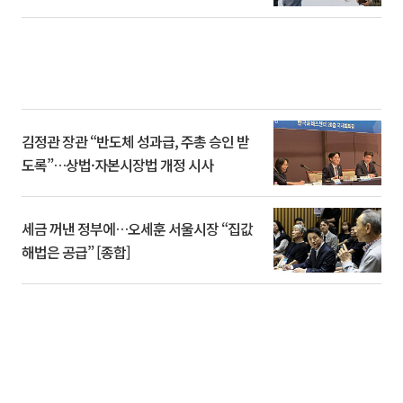
김정관 장관 “반도체 성과급, 주총 승인 받
도록”…상법·자본시장법 개정 시사
세금 꺼낸 정부에…오세훈 서울시장 “집값
해법은 공급” [종합]