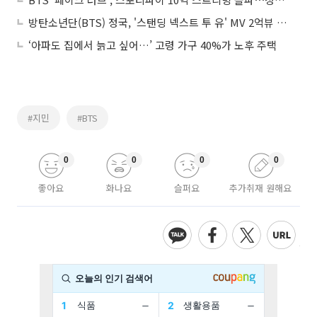
방탄소년단(BTS) 정국, '스탠딩 넥스트 투 유' MV 2억뷰 돌파
‘아파도 집에서 늙고 싶어…’ 고령 가구 40%가 노후 주택
#지민
#BTS
0
0
0
0
좋아요
화나요
슬퍼요
추가취재 원해요