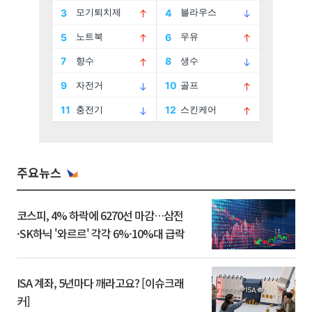
주요뉴스
코스피, 4% 하락에 6270선 마감…삼전
·SK하닉 '와르르' 각각 6%·10%대 급락
ISA 계좌, 5년마다 깨라고요? [이슈크래
커]