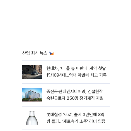
산업 최신 뉴스
현대차, '디 올 뉴 아반떼' 계약 첫날
1만1094대…역대 아반떼 최고 기록
중진공·현대엔지니어링, 건설현장
숙련근로자 250명 장기재직 지원
롯데칠성 ‘새로’, 출시 3년만에 8억
병 돌파…‘제로슈거 소주’ 리더 입증