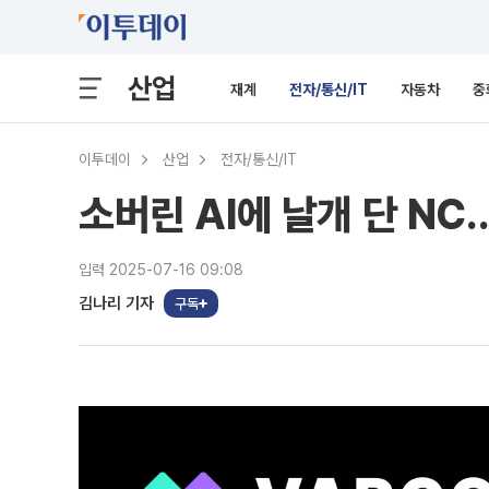
산업
재계
전자/통신/IT
자동차
중
이투데이
산업
전자/통신/IT
소버린 AI에 날개 단 N
입력 2025-07-16 09:08
김나리 기자
구독