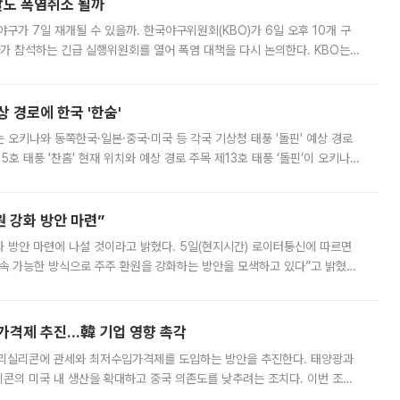
말도 폭염취소 될까
구가 7일 재개될 수 있을까. 한국야구위원회(KBO)가 6일 오후 10개 구
 참석하는 긴급 실행위원회를 열어 폭염 대책을 다시 논의한다. KBO는
서 관람객과 선수단의 안전 위험 상황이 발생했다”며 5∼6일 예정됐던
상 경로에 한국 '한숨'
치는 오키나와 동쪽한국·일본·중국·미국 등 각국 기상청 태풍 '돌핀' 예상 경로
5호 태풍 '찬홈' 현재 위치와 예상 경로 주목 제13호 태풍 ‘돌핀’이 오키나와
 제15호 태풍 ‘찬홈’이 새로 발생했다. 한국과 일본뿐 아니라 중국
 강화 방안 마련”
 것이라고 밝혔다. 5일(현지시간) 로이터통신에 따르면
속 가능한 방식으로 주주 환원을 강화하는 방안을 모색하고 있다”고 밝혔다.
그러면서 자세한 내용은 “조만간 공개할 예정”이라고 덧붙였다. SK하이닉스도 로이터에 전달한 성명에서 “연
가격제 추진…韓 기업 영향 촉각
폴리실리콘에 관세와 최저수입가격제를 도입하는 방안을 추진한다. 태양광과
콘의 미국 내 생산을 확대하고 중국 의존도를 낮추려는 조치다. 이번 조처
쏠리고 있다. 5일(현지시간) 블룸버그통신에 따르면 미국 행정부 내에서는