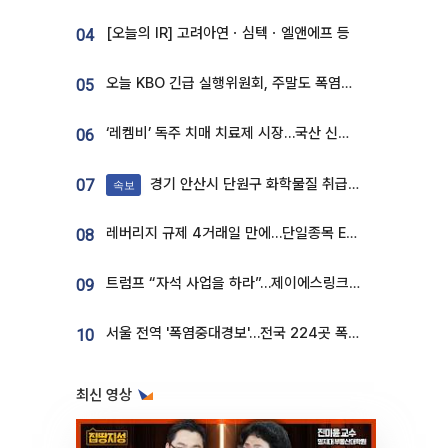
[오늘의 IR] 고려아연ㆍ심텍ㆍ엘앤에프 등
04
오늘 KBO 긴급 실행위원회, 주말도 폭염취소 될까
05
‘레켐비’ 독주 치매 치료제 시장…국산 신약 등장하나
06
경기 안산시 단원구 화학물질 취급 공장서 연기 발생
07
속보
레버리지 규제 4거래일 만에…단일종목 ETF 거래대금 '13분의 1' 급감
08
트럼프 “자석 사업을 하라”…제이에스링크, 비중국 영구자석 공급망 구축 속도
09
서울 전역 '폭염중대경보'…전국 224곳 폭염특보
10
최신 영상