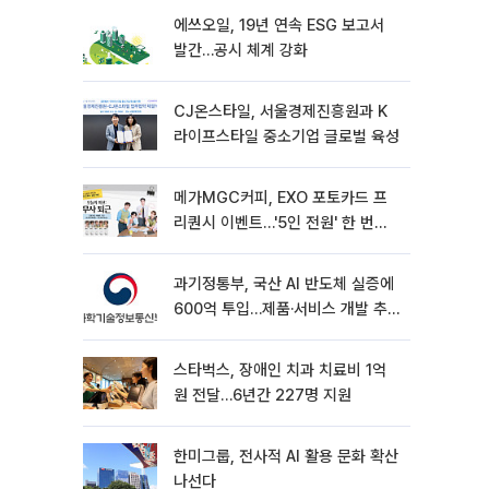
에쓰오일, 19년 연속 ESG 보고서
발간…공시 체계 강화
CJ온스타일, 서울경제진흥원과 K
라이프스타일 중소기업 글로벌 육성
메가MGC커피, EXO 포토카드 프
리퀀시 이벤트…'5인 전원' 한 번에
받는다
과기정통부, 국산 AI 반도체 실증에
600억 투입…제품·서비스 개발 추
진
스타벅스, 장애인 치과 치료비 1억
원 전달…6년간 227명 지원
한미그룹, 전사적 AI 활용 문화 확산
나선다