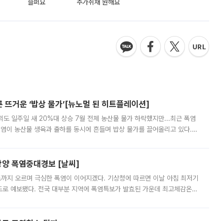
슬퍼요
추가취재 원해요
른 뜨거운 ‘밥상 물가’[뉴노멀 된 히트플레이션]
도 일주일 새 20%대 상승 7월 전체 농산물 물가 하락했지만...최근 폭염
폭염이 농산물 생육과 출하를 동시에 흔들며 밥상 물가를 끌어올리고 있다.
 아니라 오이와 참외, 브로콜리 가격까지 일주일 새 두 자릿수로 뛰었다.
양 폭염중대경보 [날씨]
도까지 오르며 극심한 폭염이 이어지겠다. 기상청에 따르면 이날 아침 최저기
39도로 예보됐다. 전국 대부분 지역에 폭염특보가 발효된 가운데 최고체감온도
. 특히 폭염중대경보가 발표된 서울과 인천 강화ㆍ인천 북부ㆍ인천 남부, 경