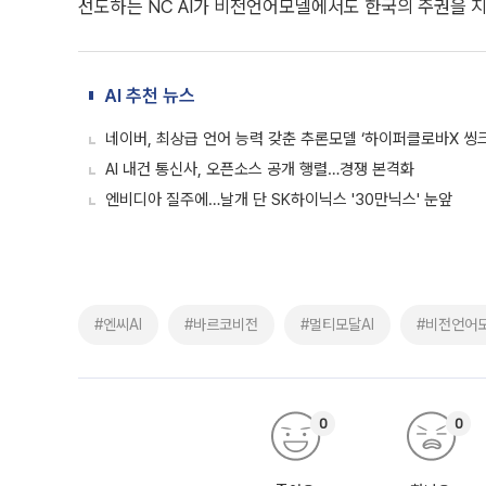
선도하는 NC AI가 비전언어모델에서도 한국의 주권을 지
AI 추천 뉴스
네이버, 최상급 언어 능력 갖춘 추론모델 ‘하이퍼클로바X 씽크
AI 내건 통신사, 오픈소스 공개 행렬…경쟁 본격화
엔비디아 질주에…날개 단 SK하이닉스 '30만닉스' 눈앞
#엔씨AI
#바르코비전
#멀티모달AI
#비전언어
0
0