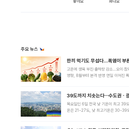
좋아요
화나요
주요 뉴스
한끼 먹기도 무섭다...폭염이 부
고온에 생육 부진·출하량 감소…오이·참외
영향, 8월부터 본격 반영 연일 이어진 
고온에 취약한 시금치와 상추 등 잎채소뿐
39도까지 치솟는다⋯수도권ㆍ광
목요일인 6일 전국 낮 기온이 최고 39
온은 21~27도, 낮 최고기온은 30~
는 35도 안팎까지 올라 매우 무덥겠다
기