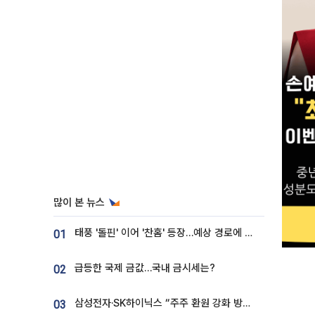
많이 본 뉴스
태풍 '돌핀' 이어 '찬홈' 등장…예상 경로에 한국 '한숨'
01
급등한 국제 금값…국내 금시세는?
02
삼성전자·SK하이닉스 “주주 환원 강화 방안 마련”
03