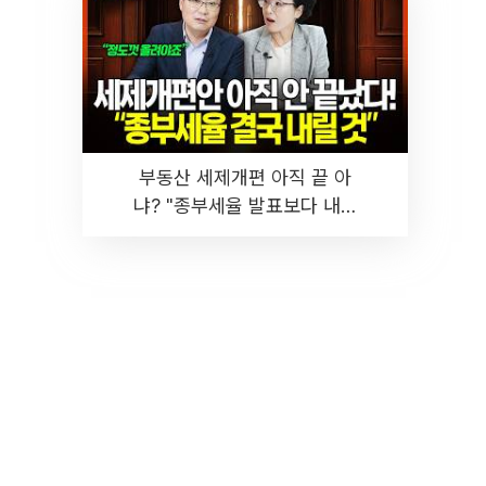
부동산 세제개편 아직 끝 아
냐? "종부세율 발표보다 내릴
것" 장기거주·양도세 전망 I 집
땅지성 I 김인만, 진미윤