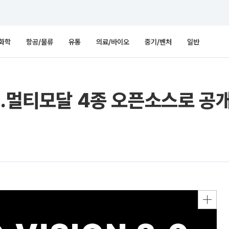
화학
항공/물류
유통
의료/바이오
중기/벤처
일반
C…멀티모달 4종 오픈소스로 공