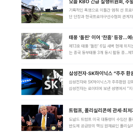
오늘 KBO 긴급 실행위원회, 주
기록적인 폭염으로 이틀간 멈춰 선 프로야
단 단장과 한국프로야구선수협회 관계자가
5일 “최근 전국적으로 폭염이 지속되면
KBO리그와
태풍 '돌핀' 이어 '찬홈' 등장…예
제13호 태풍 ‘돌핀’ 6일 새벽 현재 위
는 중국 동부태풍 3개 동시 활동 중…제1
를 향해 서진하는 가운데 북서태평양에서는
삼성전자·SK하이닉스 “주주 환원
삼성전자와 SK하이닉스가 주주환원 강화 방안 마련에 나설
삼성전자는 로이터에 보낸 성명에서 “지
트럼프, 폴리실리콘에 관세·최저
도널드 트럼프 미국 대통령이 수입산 
반도체 공급망의 핵심 원재료인 폴리실리
로 한국 기업에 미칠 영향에도 관심이 