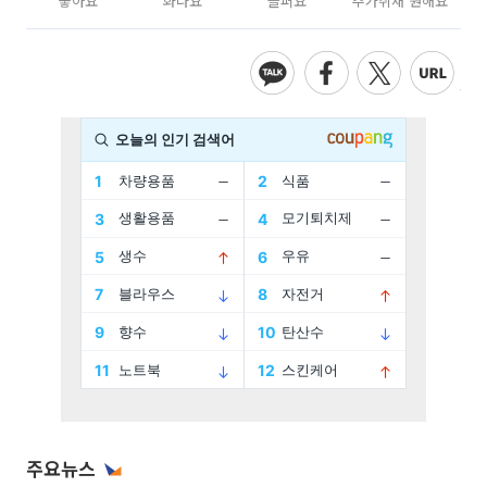
좋아요
화나요
슬퍼요
추가취재 원해요
주요뉴스