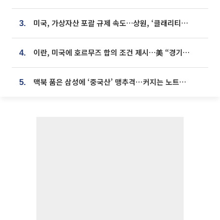
미국, 가상자산 포괄 규제 속도…상원, ‘클래리티법’ 9월 절차투표 추진
3.
이란, 미국에 호르무즈 합의 조건 제시…美 “경기 아직 안 끝나” [종합]
4.
맥북 품은 삼성에 ‘중국산’ 맹추격⋯커지는 노트북 OLED 시장
5.