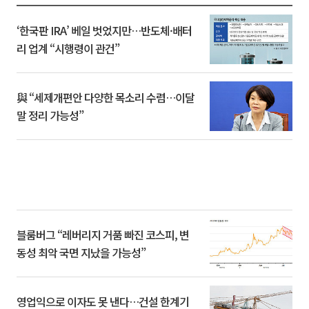
‘한국판 IRA’ 베일 벗었지만…반도체·배터
리 업계 “시행령이 관건”
與 “세제개편안 다양한 목소리 수렴…이달
말 정리 가능성”
블룸버그 “레버리지 거품 빠진 코스피, 변
동성 최악 국면 지났을 가능성”
영업익으로 이자도 못 낸다…건설 한계기