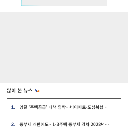
많이 본 뉴스
영끌 '주택공급' 대책 임박⋯비아파트·도심복합까지 총동원
1.
종부세 개편에도…1·3주택 종부세 격차 2028년부터 확대
2.