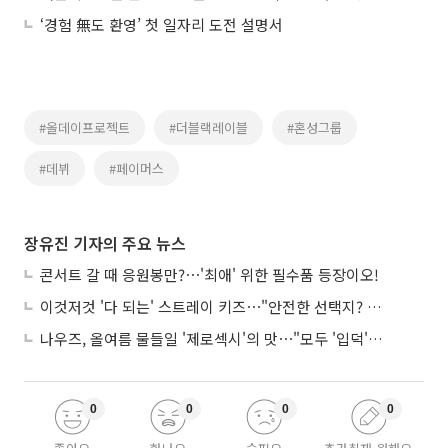
‘경험 無도 환영’ 첫 일자리 도전 설명서
#올데이프로젝트
#더블랙레이블
#혼성그룹
#데뷔
#페이머스
장유진 기자의 주요 뉴스
콘서트 갈 때 응원봉만?⋯'최애' 위한 필수품 등장이오!
이것저것 '다 되는' 스트레이 키즈⋯"안전한 선택지? 도전이 재밌죠"
나우즈, 올여름 물들일 '제로섹시'의 맛⋯"모두 '입덕'시킬 것"
0
0
0
0