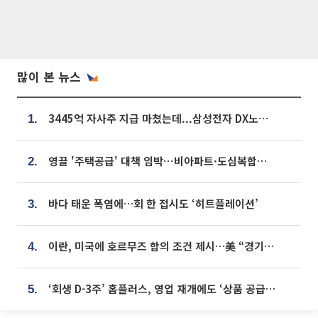
많이 본 뉴스
3445억 자사주 지급 마쳤는데...삼성전자 DX노조, 뒤늦은 '떼쓰기 집회'
1.
영끌 '주택공급' 대책 임박⋯비아파트·도심복합까지 총동원
2.
바다 태운 폭염에…회 한 접시도 ‘히트플레이션’
3.
이란, 미국에 호르무즈 합의 조건 제시…美 “경기 아직 안 끝나” [종합]
4.
‘회생 D-3주’ 홈플러스, 영업 재개에도 ‘상품 공급망’ 복구가 생존 관건
5.