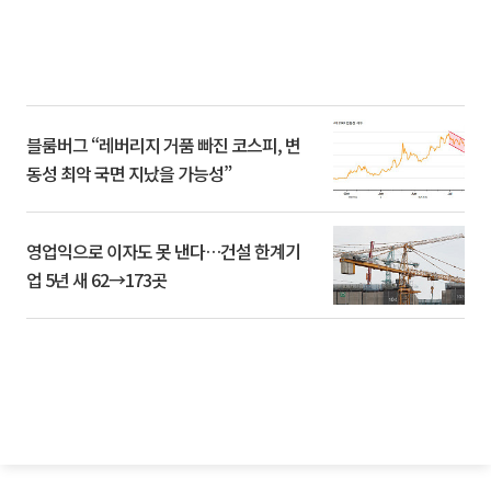
블룸버그 “레버리지 거품 빠진 코스피, 변
동성 최악 국면 지났을 가능성”
영업익으로 이자도 못 낸다…건설 한계기
업 5년 새 62→173곳