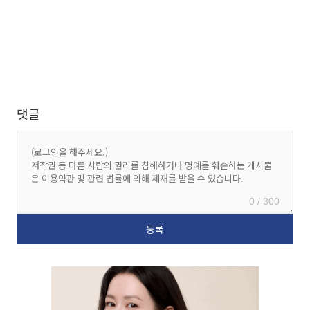
댓글
0 / 300