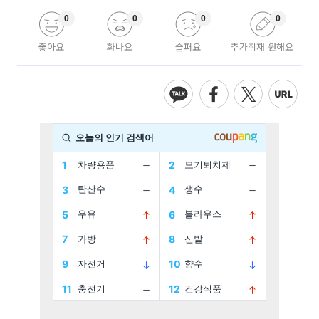
0
0
0
0
좋아요
화나요
슬퍼요
추가취재 원해요