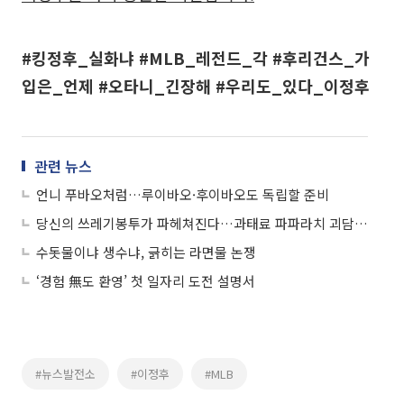
#킹정후_실화냐 #MLB_레전드_각 #후리건스_가
입은_언제 #오타니_긴장해 #우리도_있다_이정후
관련 뉴스
언니 푸바오처럼…루이바오·후이바오도 독립할 준비
당신의 쓰레기봉투가 파헤쳐진다…과태료 파파라치 괴담, 진짜일까?
수돗물이냐 생수냐, 긁히는 라면물 논쟁
‘경험 無도 환영’ 첫 일자리 도전 설명서
#뉴스발전소
#이정후
#MLB