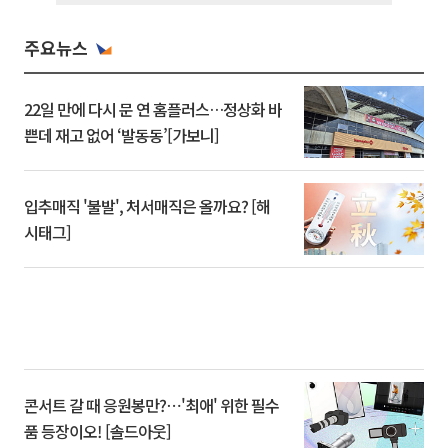
주요뉴스
22일 만에 다시 문 연 홈플러스…정상화 바
쁜데 재고 없어 ‘발동동’[가보니]
입추매직 '불발', 처서매직은 올까요? [해
시태그]
콘서트 갈 때 응원봉만?⋯'최애' 위한 필수
품 등장이오! [솔드아웃]