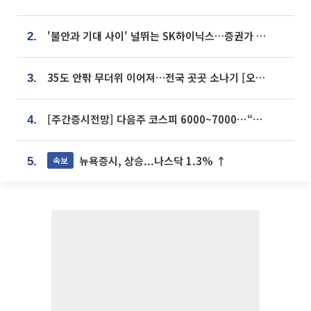
'불안과 기대 사이' 널뛰는 SK하이닉스…증권가 "HBM4·LTA 기반 펀터멘털 견고"
2.
35도 안팎 무더위 이어져…전국 곳곳 소나기 [오늘 날씨]
3.
[주간증시전망] 다음주 코스피 6000~7000⋯“外人 수급은 정책이 변수”
4.
뉴욕증시, 상승...나스닥 1.3% ↑
속보
5.