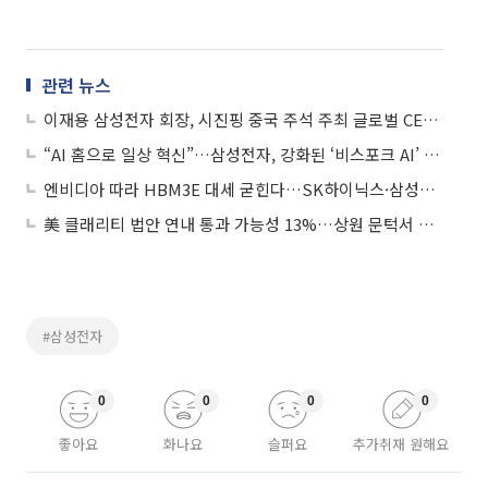
관련 뉴스
이재용 삼성전자 회장, 시진핑 중국 주석 주최 글로벌 CEO 회동 참석
“AI 홈으로 일상 혁신”…삼성전자, 강화된 ‘비스포크 AI’ 신제품 라인업 공개
엔비디아 따라 HBM3E 대세 굳힌다…SK하이닉스·삼성전자 양산 시계는
美 클래리티 법안 연내 통과 가능성 13%…상원 문턱서 제동
#삼성전자
0
0
0
0
좋아요
화나요
슬퍼요
추가취재 원해요