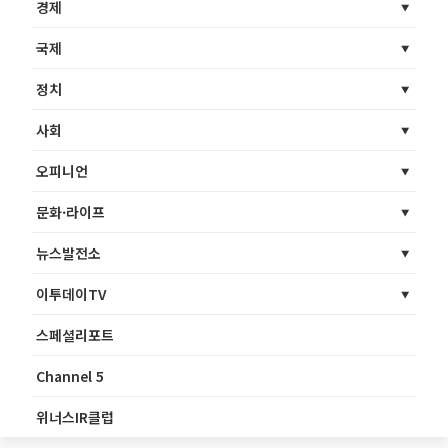
경제
국제
정치
사회
오피니언
문화·라이프
뉴스발전소
이투데이TV
스페셜리포트
Channel 5
위너스IR클럽