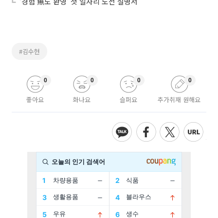
‘경험 無도 환영’ 첫 일자리 도전 설명서
#김수현
0
0
0
0
좋아요
화나요
슬퍼요
추가취재 원해요