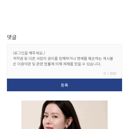
댓글
0 / 300