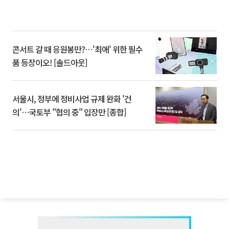
콘서트 갈 때 응원봉만?⋯'최애' 위한 필수
품 등장이오! [솔드아웃]
서울시, 정부에 정비사업 규제 완화 '건
의'⋯국토부 "협의 중" 입장만 [종합]