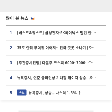
많이 본 뉴스
[베스트&워스트] 삼성전자·SK하이닉스 밀린 한 주…상상인증권은 85% 급등
1.
35도 안팎 무더위 이어져…전국 곳곳 소나기 [오늘 날씨]
2.
[주간증시전망] 다음주 코스피 6000~7000⋯“外人 수급은 정책이 변수”
3.
뉴욕증시, 연준 금리인상 기대감 꺾이자 상승...S&P500 사상 최고치 [종합]
4.
뉴욕증시, 상승...나스닥 1.3% ↑
속보
5.