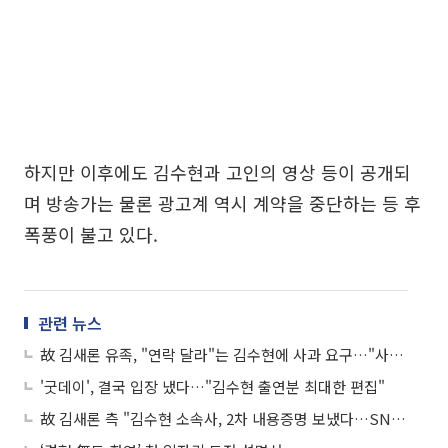
하지만 이후에도 김수현과 고인의 영상 등이 공개되
며 방송가는 물론 광고계 역시 계약을 중단하는 등 후
폭풍이 불고 있다.
관련 뉴스
故 김새론 유족, "연락 달라"는 김수현에 사과 요구…"사귄 것 인정하고 사과하라"
'굿데이', 결국 입장 냈다…"김수현 출연분 최대한 편집"
故 김새론 측 "김수현 소속사, 2차 내용증명 보냈다…SNS 사진 게재까지 막아"