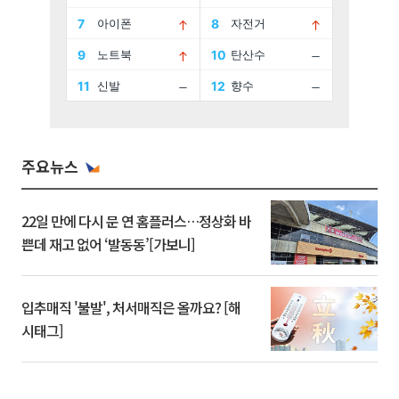
주요뉴스
22일 만에 다시 문 연 홈플러스…정상화 바
쁜데 재고 없어 ‘발동동’[가보니]
입추매직 '불발', 처서매직은 올까요? [해
시태그]