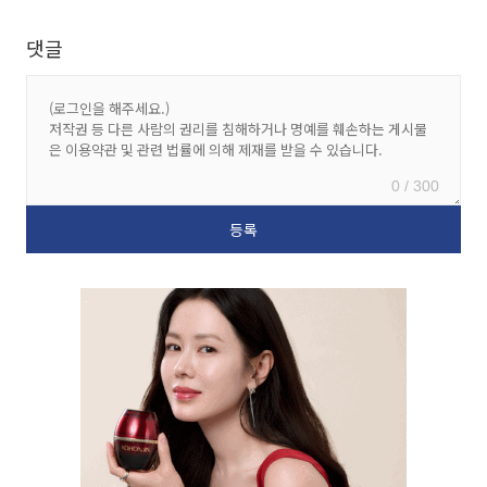
댓글
0 / 300