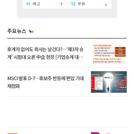
주요뉴스
후계자 없어도 회사는 남긴다?…‘제3자 승
계’ 시험대 오른 中企 현장 [기업승계 대전
환]
MSCI 발표 D-7…후보주 반등에 편입 기대
재점화