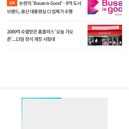
논란의 'Busan is Good'…8억 도시
단독
브랜드, 용산 대통령실 CI 업체가 수행
2000억 수혈받은 홈플러스 ‘오늘 가오
픈’...13일 정식 개장 시험대