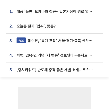
태풍 '돌핀' 오키나와 접근…일본기상청 경로 업데이트
1.
오늘은 절기 '입추', 뜻은?
2.
합수본, '통계 조작' 서울·경기·충북 선관위 등 추가 압수수색
속보
3.
빅뱅, 20주년 기념 '새 뱅봉' 선보인다⋯콘서트 앞두고 팝업 개최
4.
[증시키워드] 반도체 충격 뚫은 개별 호재...포스코퓨처엠·에코프로·한화솔루션 '눈길'
5.