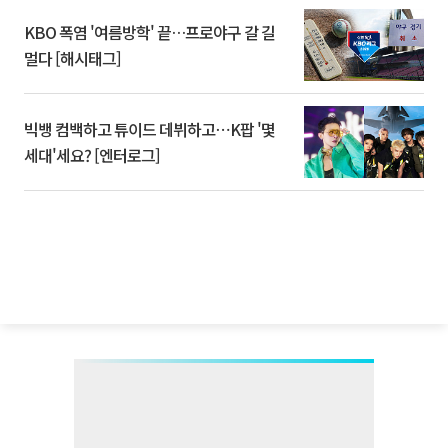
KBO 폭염 '여름방학' 끝…프로야구 갈 길
멀다 [해시태그]
빅뱅 컴백하고 튜이드 데뷔하고⋯K팝 '몇
세대'세요? [엔터로그]