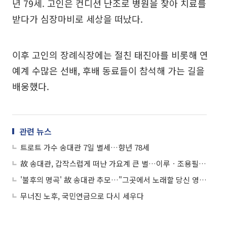
년 79세. 고인은 컨디션 난조로 병원을 찾아 치료를
받다가 심장마비로 세상을 떠났다.
이후 고인의 장례식장에는 절친 태진아를 비롯해 연
예계 수많은 선배, 후배 동료들이 참석해 가는 길을
배웅했다.
관련 뉴스
트로트 가수 송대관 7일 별세…향년 78세
故 송대관, 갑작스럽게 떠난 가요계 큰 별…이루ㆍ조용필ㆍ임영웅 등 애도
'불후의 명곡' 故 송대관 추모…"그곳에서 노래할 당신 영원히 기억할 것"
무너진 노후, 국민연금으로 다시 세우다