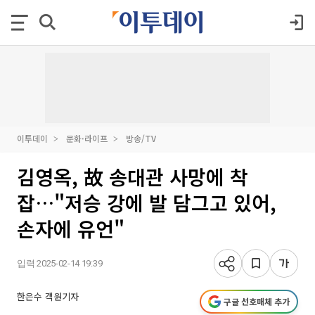
이투데이
문화·라이프
방송/TV
김영옥, 故 송대관 사망에 착
잡…"저승 강에 발 담그고 있어,
손자에 유언"
입력 2025-02-14 19:39
한은수 객원기자
구글 선호매체 추가