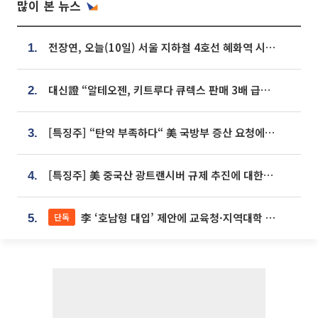
많이 본 뉴스
전장연, 오늘(10일) 서울 지하철 4호선 혜화역 시위…1호선 용산역 무정차
1.
대신證 “알테오젠, 키트루다 큐렉스 판매 3배 급증…목표가 41만원 상향”
2.
[특징주] “탄약 부족하다“ 美 국방부 증산 요청에⋯국내 방산주 급등세
3.
[특징주] 美 중국산 광트랜시버 규제 추진에 대한광통신 등 광통신株 강세
4.
李 ‘호남형 대입’ 제안에 교육청·지역대학 서·논술형 입시 연계 '착수'
단독
5.