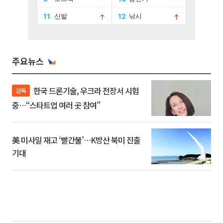
주요뉴스
한국 드론기술, 우크라 전장서 시험
단독
중…“스타트업 여러 곳 참여”
美 미사일 재고 ‘빨간불’…K방산 북미 진출
기대