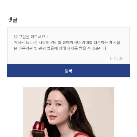
댓글
0 / 300