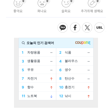
0
0
0
0
좋아요
화나요
슬퍼요
추가취재 원해요