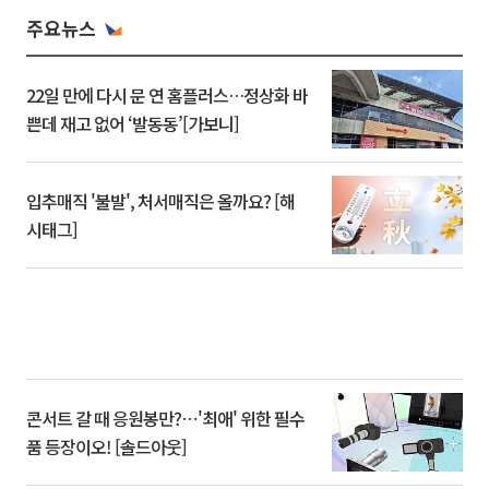
주요뉴스
22일 만에 다시 문 연 홈플러스…정상화 바
쁜데 재고 없어 ‘발동동’[가보니]
입추매직 '불발', 처서매직은 올까요? [해
시태그]
콘서트 갈 때 응원봉만?⋯'최애' 위한 필수
품 등장이오! [솔드아웃]