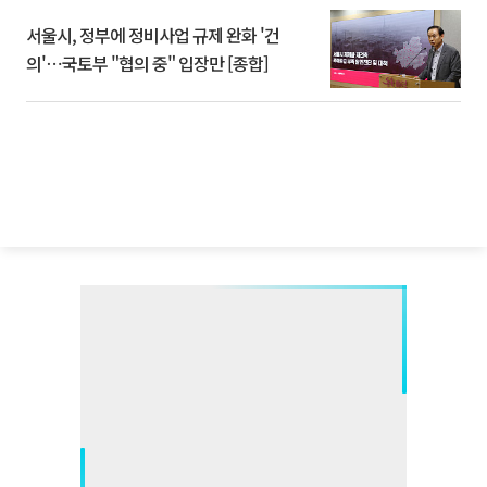
서울시, 정부에 정비사업 규제 완화 '건
의'⋯국토부 "협의 중" 입장만 [종합]