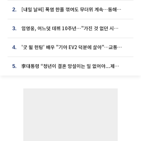
[내일 날씨] 폭염 한풀 꺾여도 무더위 계속⋯동해안 이틀 연속 비
2.
임영웅, 어느덧 데뷔 10주년⋯"가진 것 없던 시절, 내 앞엔 20명의 팬뿐"
3.
'굿 윌 헌팅' 배우 "기아 EV2 덕분에 살아"…교통사고 후 안전성 극찬
4.
李대통령 “청년이 결혼 망설이는 일 없어야...제도상 불이익 조사”
5.