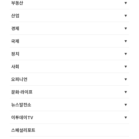
부동산
산업
경제
국제
정치
사회
오피니언
문화·라이프
뉴스발전소
이투데이TV
스페셜리포트