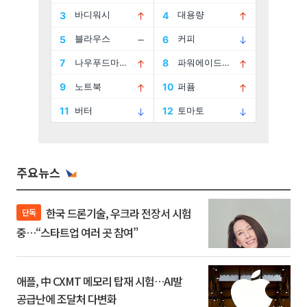
주요뉴스
한국 드론기술, 우크라 전장서 시험
단독
중…“스타트업 여러 곳 참여”
애플, 中 CXMT 메모리 탑재 시험…AI발
공급난에 조달처 다변화