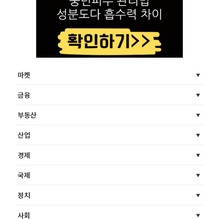
마켓
금융
부동산
산업
경제
국제
정치
사회