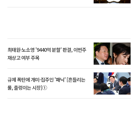
최태원·노소영 '9440억 분할' 판결, 이번주
재상고 여부 주목
규제 폭탄에 개미·집주인 '패닉' [흔들리는
룰, 출렁이는 시장]①