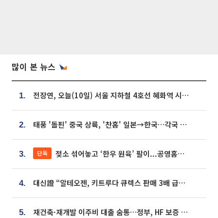
많이 본 뉴스
전장연, 오늘(10일) 서울 지하철 4호선 혜화역 시위…1호선 용산역 무정차
1.
태풍 '돌핀' 중국 상륙, '찬홈' 일본→한국…각국 기상청 예상 경로는?
2.
젖소 섞어놓고 ‘한우 원육’ 팔이...공영홈쇼핑 표기·검증 구멍
단독
3.
대신證 “알테오젠, 키트루다 큐렉스 판매 3배 급증…목표가 41만원 상향”
4.
재건축·재개발 이주비 대출 숨통…정부, HF 보증 신설 추진
5.