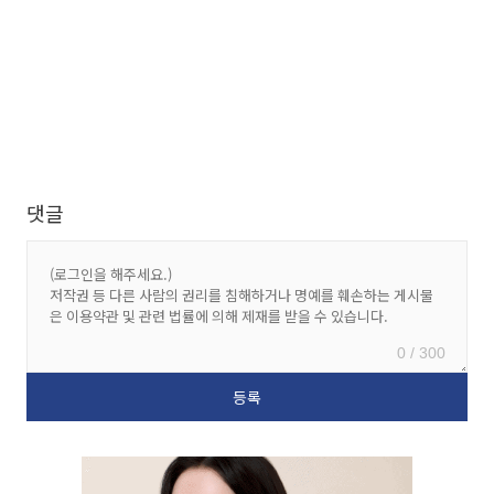
댓글
0 / 300