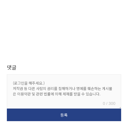
댓글
0 / 300