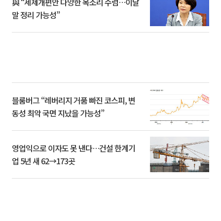
與 “세제개편안 다양한 목소리 수렴…이달
말 정리 가능성”
블룸버그 “레버리지 거품 빠진 코스피, 변
동성 최악 국면 지났을 가능성”
영업익으로 이자도 못 낸다…건설 한계기
업 5년 새 62→173곳