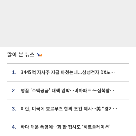
많이 본 뉴스
3445억 자사주 지급 마쳤는데...삼성전자 DX노조, 뒤늦은 '떼쓰기 집회'
1.
영끌 '주택공급' 대책 임박⋯비아파트·도심복합까지 총동원
2.
이란, 미국에 호르무즈 합의 조건 제시…美 “경기 아직 안 끝나” [종합]
3.
바다 태운 폭염에…회 한 접시도 ‘히트플레이션’
4.