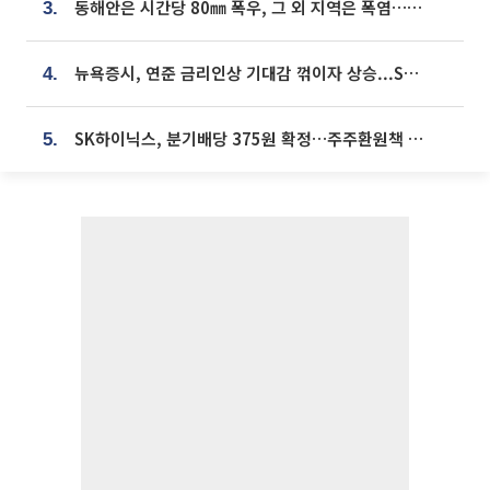
동해안은 시간당 80㎜ 폭우, 그 외 지역은 폭염…‘극과 극 날씨’
3.
뉴욕증시, 연준 금리인상 기대감 꺾이자 상승...S&P500 사상 최고치 [종합]
4.
SK하이닉스, 분기배당 375원 확정…주주환원책 9월로 앞당겨 발표
5.