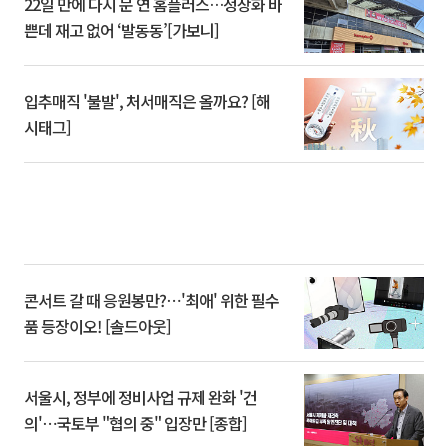
22일 만에 다시 문 연 홈플러스…정상화 바
쁜데 재고 없어 ‘발동동’[가보니]
입추매직 '불발', 처서매직은 올까요? [해
시태그]
콘서트 갈 때 응원봉만?⋯'최애' 위한 필수
품 등장이오! [솔드아웃]
서울시, 정부에 정비사업 규제 완화 '건
의'⋯국토부 "협의 중" 입장만 [종합]