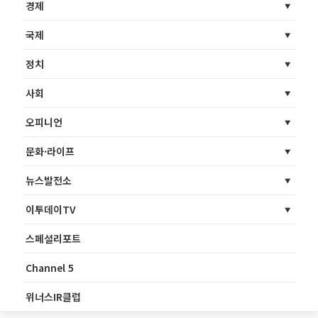
경제
국제
정치
사회
오피니언
문화·라이프
뉴스발전소
이투데이TV
스페셜리포트
Channel 5
위너스IR클럽