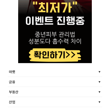
마켓
금융
부동산
산업