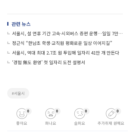
관련 뉴스
서울시, 설 연휴 기간 고속·시외버스 증편 운행…일일 7만7천명 수송
정근식 “한남초 학생·교직원 평화로운 일상 이어지길”
서울시, 역대 최대 2.7조 원 투입해 일자리 41만 개 만든다
‘경험 無도 환영’ 첫 일자리 도전 설명서
#서울시
0
0
0
0
좋아요
화나요
슬퍼요
추가취재 원해요