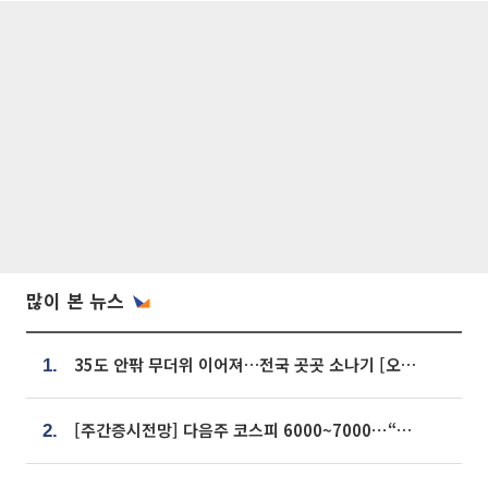
많이 본 뉴스
35도 안팎 무더위 이어져…전국 곳곳 소나기 [오늘 날씨]
1.
[주간증시전망] 다음주 코스피 6000~7000⋯“外人 수급은 정책이 변수”
2.