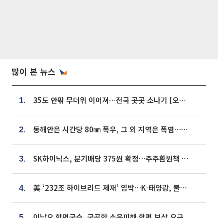
많이 본 뉴스
35도 안팎 무더위 이어져…전국 곳곳 소나기 [오늘 날씨]
1.
동해안은 시간당 80㎜ 폭우, 그 외 지역은 폭염…‘극과 극 날씨’
2.
SK하이닉스, 분기배당 375원 확정…주주환원책 9월로 앞당겨 발표
3.
美 ‘232조 하이브리드 제재’ 임박…K-태양광, 불확실성 털고 날개 다나
4.
이남오 함평군수, 군공항 소음피해 함평 보상 요구
5.