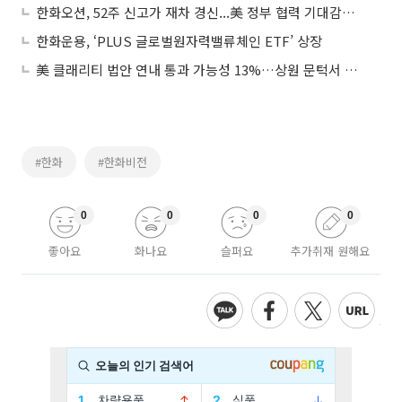
한화오션, 52주 신고가 재차 경신...美 정부 협력 기대감에 연일 강세
한화운용, ‘PLUS 글로벌원자력밸류체인 ETF’ 상장
美 클래리티 법안 연내 통과 가능성 13%…상원 문턱서 제동
#한화
#한화비전
0
0
0
0
좋아요
화나요
슬퍼요
추가취재 원해요