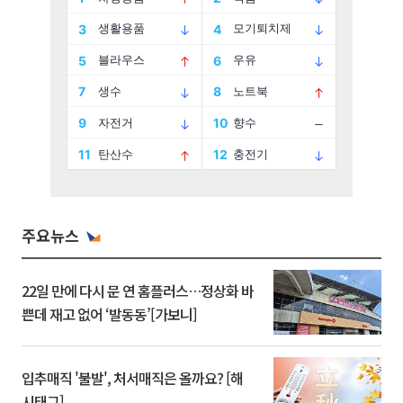
주요뉴스
22일 만에 다시 문 연 홈플러스…정상화 바
쁜데 재고 없어 ‘발동동’[가보니]
입추매직 '불발', 처서매직은 올까요? [해
시태그]