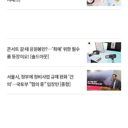
콘서트 갈 때 응원봉만?⋯'최애' 위한 필수
품 등장이오! [솔드아웃]
서울시, 정부에 정비사업 규제 완화 '건
의'⋯국토부 "협의 중" 입장만 [종합]