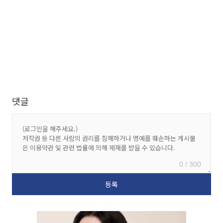
댓글
0 / 300