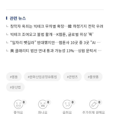
관련 뉴스
창작자 옥죄는 빅테크 무차별 확장…韓 하청기지 전락 우려
빅테크 조여오고 불법 활개…K웹툰, 글로벌 위상 '뚝'
“일자리 뺏길라” 반대했지만…웹툰사 10곳 중 3곳 "AI 활용 경험"
美 클래리티 법안 연내 통과 가능성 13%…상원 문턱서 제동
#웹툰
#문화산업공정유통법
#콘텐츠
#플랫폼
#문산법
0
0
0
0
좋아요
화나요
슬퍼요
추가취재 원해요