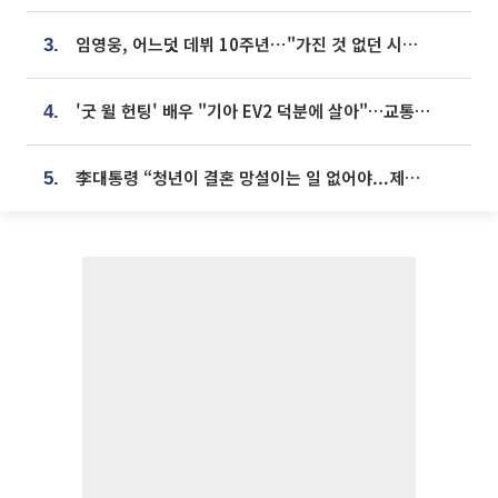
임영웅, 어느덧 데뷔 10주년⋯"가진 것 없던 시절, 내 앞엔 20명의 팬뿐"
3.
'굿 윌 헌팅' 배우 "기아 EV2 덕분에 살아"…교통사고 후 안전성 극찬
4.
李대통령 “청년이 결혼 망설이는 일 없어야...제도상 불이익 조사”
5.