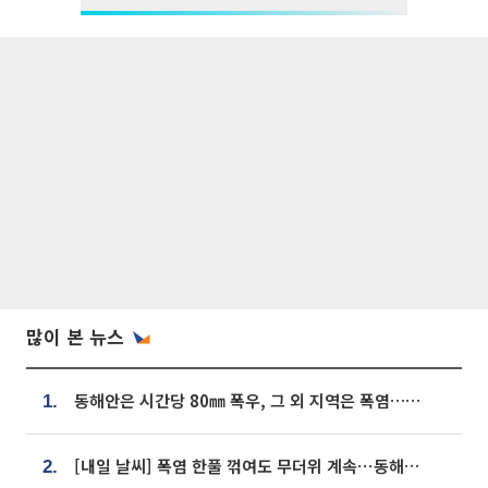
많이 본 뉴스
동해안은 시간당 80㎜ 폭우, 그 외 지역은 폭염…‘극과 극 날씨’
1.
[내일 날씨] 폭염 한풀 꺾여도 무더위 계속⋯동해안 이틀 연속 비
2.