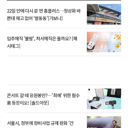
22일 만에 다시 문 연 홈플러스…정상화 바
쁜데 재고 없어 ‘발동동’[가보니]
입추매직 '불발', 처서매직은 올까요? [해
시태그]
콘서트 갈 때 응원봉만?⋯'최애' 위한 필수
품 등장이오! [솔드아웃]
서울시, 정부에 정비사업 규제 완화 '건