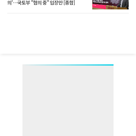
의'⋯국토부 "협의 중" 입장만 [종합]