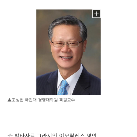
▲조성권 국민대 경영대학원 객원교수
☆ 발타사르 그라시안 이모랄레스 명언