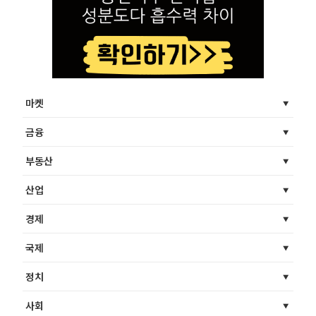
마켓
금융
부동산
산업
경제
국제
정치
사회