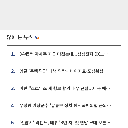
많이 본 뉴스
3445억 자사주 지급 마쳤는데...삼성전자 DX노조, 뒤늦은 '떼쓰기 집회'
1.
영끌 '주택공급' 대책 임박⋯비아파트·도심복합까지 총동원
2.
이란 “호르무즈 새 항로 합의 매우 근접...미국 배상 먼저”
3.
우성빈 기장군수 ‘유튜브 정치’에…국민의힘 군의원들 집단 반발
4.
'전참시' 리센느, 데뷔 '3년 차' 첫 연말 무대 오른다⋯"그동안 섭외 안 와"
5.