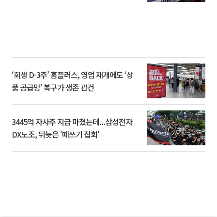
‘회생 D-3주’ 홈플러스, 영업 재개에도 ‘상
품 공급망’ 복구가 생존 관건
3445억 자사주 지급 마쳤는데...삼성전자
DX노조, 뒤늦은 '떼쓰기 집회'