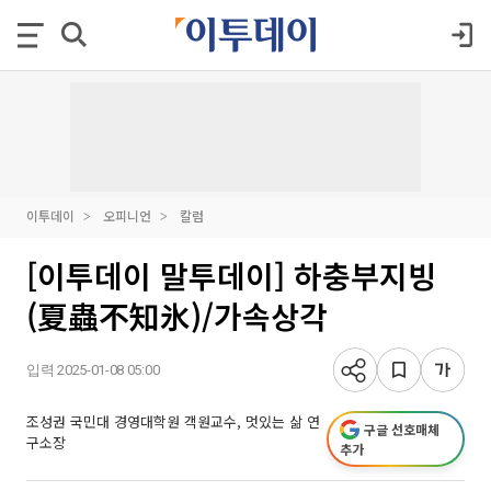
이투데이
오피니언
칼럼
[이투데이 말투데이] 하충부지빙
(夏蟲不知氷)/가속상각
입력 2025-01-08 05:00
조성권 국민대 경영대학원 객원교수, 멋있는 삶 연
구글 선호매체
구소장
추가