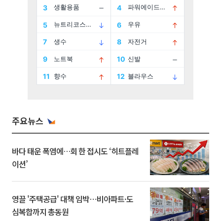
주요뉴스
바다 태운 폭염에…회 한 접시도 ‘히트플레
이션’
영끌 '주택공급' 대책 임박⋯비아파트·도
심복합까지 총동원