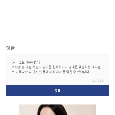
댓글
0 / 300