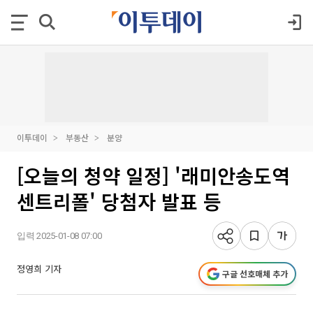
이투데이
부동산
분양
[오늘의 청약 일정] '래미안송도역
센트리폴' 당첨자 발표 등
입력 2025-01-08 07:00
정영희 기자
구글 선호매체 추가