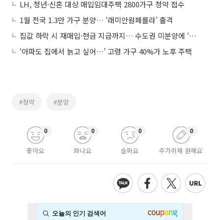
LH, 청년·신혼 대상 매입임대주택 2800가구 청약 접수
1월 전국 1.3만 가구 분양… ‘래미안원페를라’ 출격
집값 하락 시 재매입·현금 지급까지… 수도권 미분양에 ‘출혈 마케팅’ 속출
‘아파도 집에서 늙고 싶어…’ 고령 가구 40%가 노후 주택
#청약
#분양
0
0
0
0
좋아요
화나요
슬퍼요
추가취재 원해요