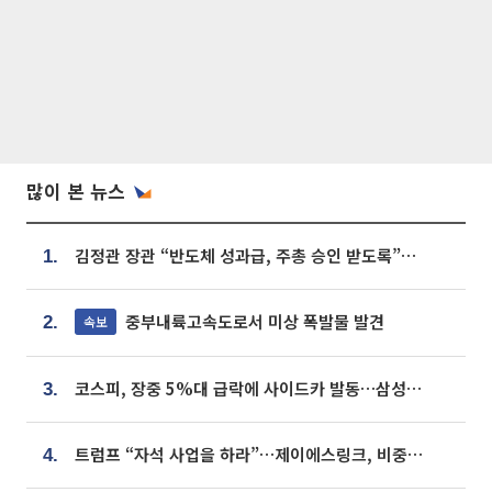
많이 본 뉴스
김정관 장관 “반도체 성과급, 주총 승인 받도록”…상법·자본시장법 개정 시사
1.
중부내륙고속도로서 미상 폭발물 발견
속보
2.
코스피, 장중 5%대 급락에 사이드카 발동…삼성·SK 동반 폭락
3.
트럼프 “자석 사업을 하라”…제이에스링크, 비중국 영구자석 공급망 구축 속도
4.