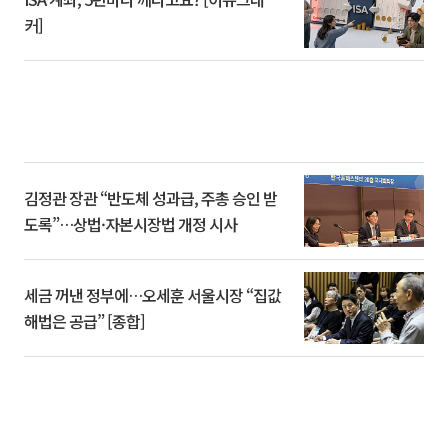
커]
김정관 장관 “반도체 성과급, 주총 승인 받
도록”…상법·자본시장법 개정 시사
세금 꺼낸 정부에…오세훈 서울시장 “집값
해법은 공급” [종합]