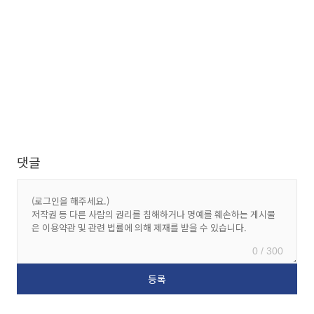
댓글
0 / 300