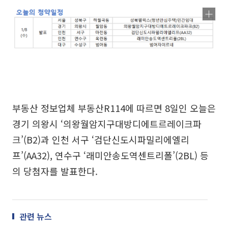
부동산 정보업체 부동산R114에 따르면 8일인 오늘은
경기 의왕시 ‘의왕월암지구대방디에트르레이크파
크’(B2)과 인천 서구 ‘검단신도시파밀리에엘리
프’(AA32), 연수구 ‘래미안송도역센트리폴’(2BL) 등
의 당첨자를 발표한다.
관련 뉴스