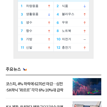
주요뉴스
코스피, 4% 하락에 6270선 마감…삼전
·SK하닉 '와르르' 각각 6%·10%대 급락
ISA 계좌, 5년마다 깨라고요? [이슈크래