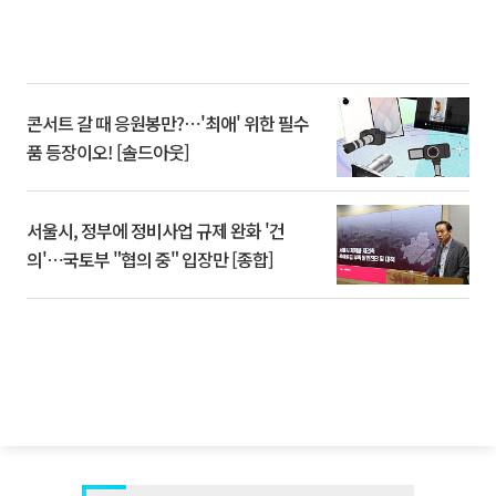
콘서트 갈 때 응원봉만?⋯'최애' 위한 필수
품 등장이오! [솔드아웃]
서울시, 정부에 정비사업 규제 완화 '건
의'⋯국토부 "협의 중" 입장만 [종합]