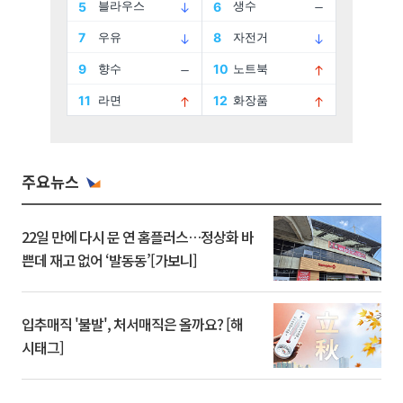
주요뉴스
22일 만에 다시 문 연 홈플러스…정상화 바
쁜데 재고 없어 ‘발동동’[가보니]
입추매직 '불발', 처서매직은 올까요? [해
시태그]