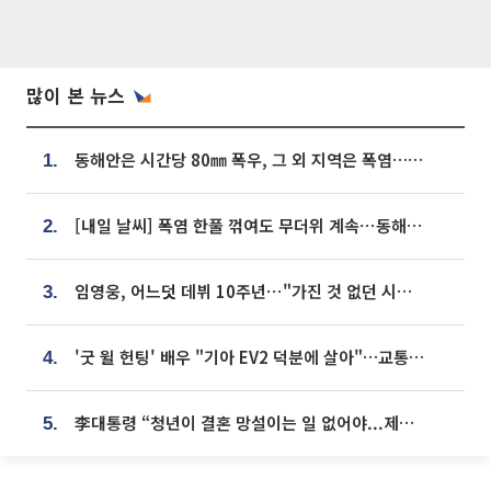
많이 본 뉴스
동해안은 시간당 80㎜ 폭우, 그 외 지역은 폭염…‘극과 극 날씨’
1.
[내일 날씨] 폭염 한풀 꺾여도 무더위 계속⋯동해안 이틀 연속 비
2.
임영웅, 어느덧 데뷔 10주년⋯"가진 것 없던 시절, 내 앞엔 20명의 팬뿐"
3.
'굿 윌 헌팅' 배우 "기아 EV2 덕분에 살아"…교통사고 후 안전성 극찬
4.
李대통령 “청년이 결혼 망설이는 일 없어야...제도상 불이익 조사”
5.