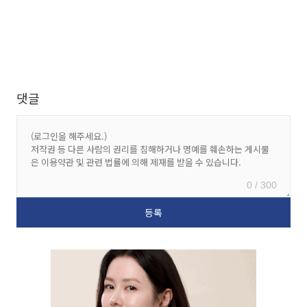
댓글
0 / 300