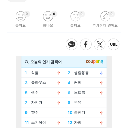
0
0
0
0
좋아요
화나요
슬퍼요
추가취재 원해요