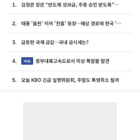
김정관 장관 “반도체 성과급, 주총 승인 받도록”…상법·자본시장법 개정 시사
1.
태풍 '돌핀' 이어 '찬홈' 등장…예상 경로에 한국 '한숨'
2.
급등한 국제 금값…국내 금시세는?
3.
중부내륙고속도로서 미상 폭발물 발견
속보
4.
오늘 KBO 긴급 실행위원회, 주말도 폭염취소 될까
5.