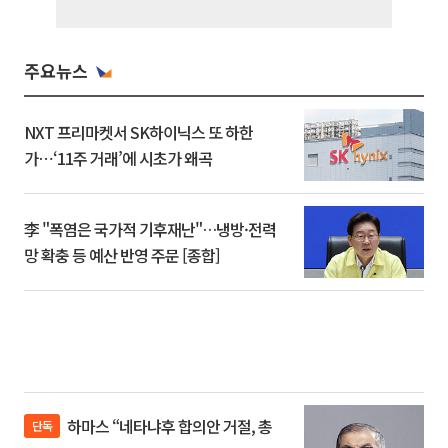
주요뉴스
NXT 프리마켓서 SK하이닉스 또 하한
가⋯‘11주 거래’에 시초가 왜곡
李 "폭염은 국가적 기후재난"…냉방·전력
망 확충 등 예산 반영 주문 [종합]
하마스 “네타냐후 합의안 거절, 총
단독