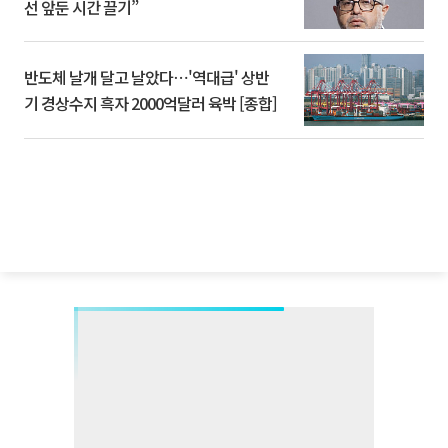
선 앞둔 시간 끌기”
반도체 날개 달고 날았다⋯'역대급' 상반
기 경상수지 흑자 2000억달러 육박 [종합]