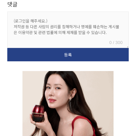
댓글
0 / 300