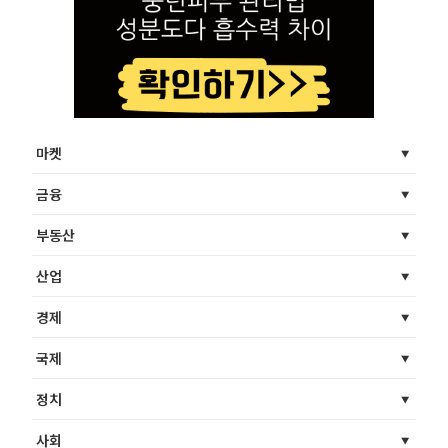
마켓
금융
부동산
산업
경제
국제
정치
사회