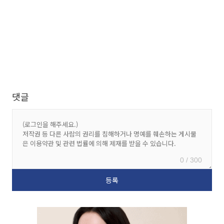
댓글
0 / 300