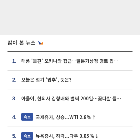
많이 본 뉴스
태풍 '돌핀' 오키나와 접근…일본기상청 경로 업데이트
1.
오늘은 절기 '입추', 뜻은?
2.
아옳이, 한의사 김형배와 벌써 200일⋯꽃다발 들고 "프러포즈 아냐"
3.
국제유가, 상승...WTI 2.8%↑
속보
4.
뉴욕증시, 하락...다우 0.85%↓
속보
5.