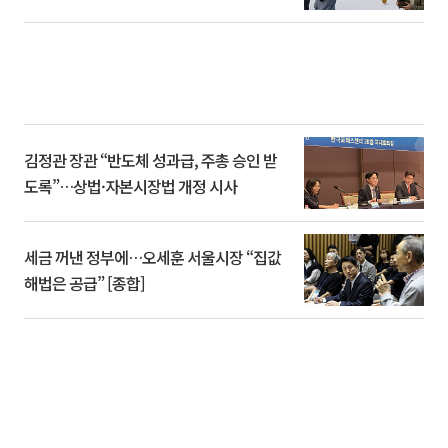
김정관 장관 “반도체 성과급, 주총 승인 받
도록”…상법·자본시장법 개정 시사
세금 꺼낸 정부에…오세훈 서울시장 “집값
해법은 공급” [종합]