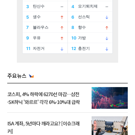
주요뉴스
코스피, 4% 하락에 6270선 마감…삼전
·SK하닉 '와르르' 각각 6%·10%대 급락
ISA 계좌, 5년마다 깨라고요? [이슈크래
커]