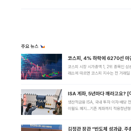
주요 뉴스
코스피, 4% 하락에 6270선 마
코스피 시장 시가총액 1, 2위 종목인 
래소에 따르면 코스피 지수는 전 거래일 대
1.81% 내린 6478.75에 출발한 코
다. 이날 오전
ISA 계좌, 5년마다 깨라고요? 
생산적금융 ISA, 국내 투자 이자·배당
이월도 폐지…기존 계좌까지 적용청년형 
는 5년마다 계좌를 해지하라는 건가요?”
편을
김정관 장관 “반도체 성과급, 