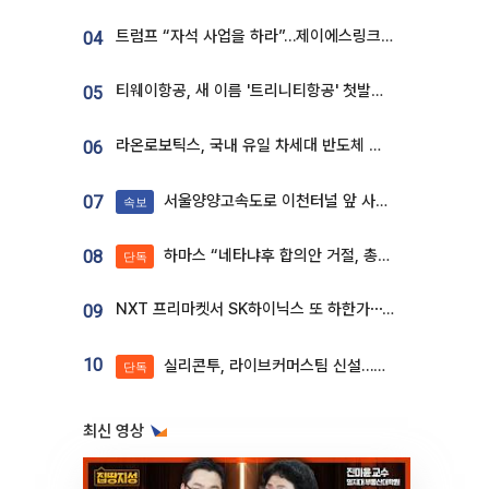
트럼프 “자석 사업을 하라”…제이에스링크, 비중국 영구자석 공급망 구축 속도
04
티웨이항공, 새 이름 '트리니티항공' 첫발…SSC 전략 본격화
05
라온로보틱스, 국내 유일 차세대 반도체 공정 로봇 개발 ‘고객사 테스트 진행’
06
서울양양고속도로 이천터널 앞 사고 발생
07
속보
하마스 “네타냐후 합의안 거절, 총선 앞두고 시간 끌기”
08
단독
NXT 프리마켓서 SK하이닉스 또 하한가⋯‘11주 거래’에 시초가 왜곡
09
10
실리콘투, 라이브커머스팀 신설…K뷰티 ‘글로벌 판매망’ 확대[K뷰티 라방戰]
단독
최신 영상