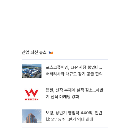
산업 최신 뉴스
포스코퓨처엠, LFP 시장 뚫었다…
배터리사와 대규모 장기 공급 합의
웹젠, 신작 부재에 실적 감소…하반
기 신작 마케팅 강화
보령, 상반기 영업익 440억, 전년
比 21.1%↑…반기 역대 최대