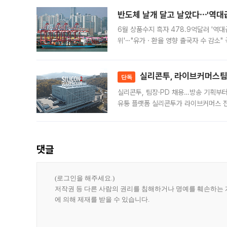
반도체 날개 달고 날았다⋯'역대급
6월 상품수지 흑자 478.9억달러 '역대
위'⋯"유가ㆍ환율 영향 출국자 수 감소" 
급 수출 호조가 매달 이어지면서 6월 
대 기
실리콘투, 라이브커머스팀 
단독
실리콘투, 팀장·PD 채용…방송 기획부
유통 플랫폼 실리콘투가 라이브커머스 전
나섰다. 국내 화장품을 해외 유통망에 공
댓글