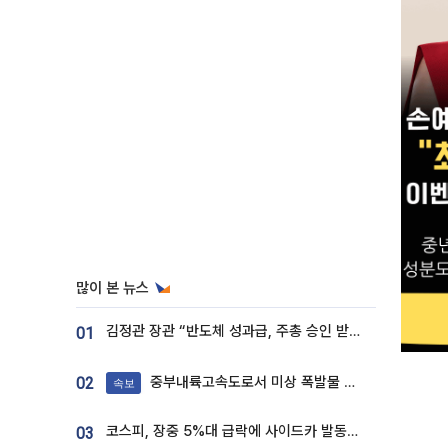
많이 본 뉴스
김정관 장관 “반도체 성과급, 주총 승인 받도록”…상법·자본시장법 개정 시사
01
중부내륙고속도로서 미상 폭발물 발견
02
속보
코스피, 장중 5%대 급락에 사이드카 발동…삼성·SK 동반 폭락
03