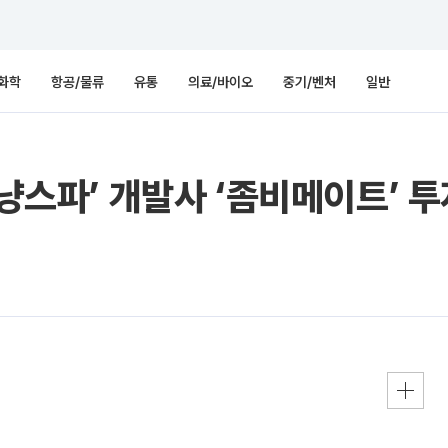
화학
항공/물류
유통
의료/바이오
중기/벤처
일반
‘냥스파’ 개발사 ‘좀비메이트’ 