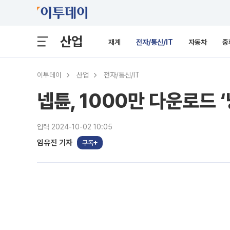
산업
재계
전자/통신/IT
자동차
중
이투데이
산업
전자/통신/IT
넵튠, 1000만 다운로드 
입력 2024-10-02 10:05
임유진 기자
구독