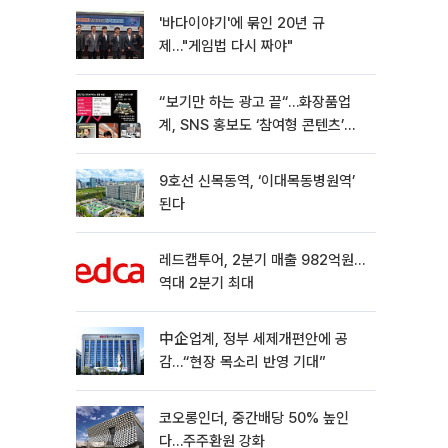
'바다이야기'에 묶인 20년 규
제…"게임법 다시 짜야"
“보기만 하는 광고 끝“…화장품업
계, SNS 홍보도 ‘참여형 콘텐츠’로
변모[K뷰티 라방戰]
9호선 신목동역, ‘이대목동병원역’
된다
레드캡투어, 2분기 매출 982억원…
역대 2분기 최대
中企업계, 정부 세제개편안에 공
감…“현장 목소리 반영 기대”
코오롱인더, 중간배당 50% 높인
다…주주환원 강화