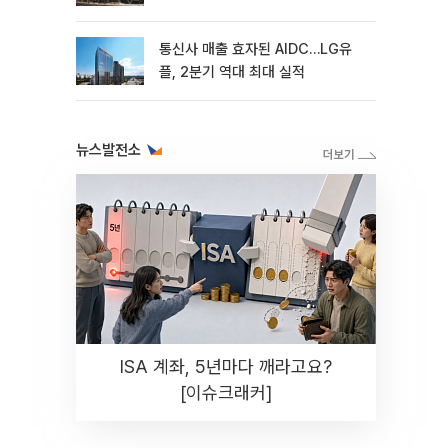
통신사 매출 효자된 AIDC…LG유
플, 2분기 역대 최대 실적
뉴스발전소
ISA 계좌, 5년마다 깨라고요?
[이슈크래커]