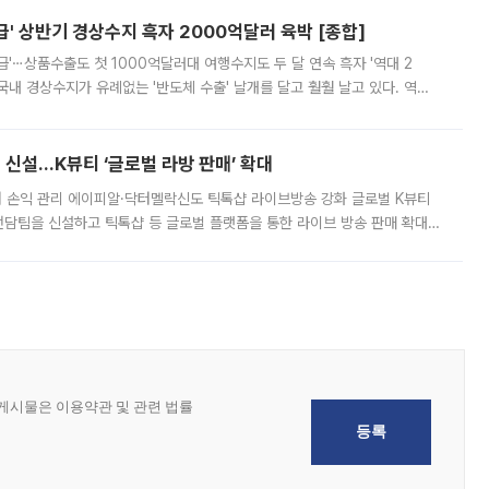
' 상반기 경상수지 흑자 2000억달러 육박 [종합]
급'⋯상품수출도 첫 1000억달러대 여행수지도 두 달 연속 흑자 '역대 2
국내 경상수지가 유례없는 '반도체 수출' 날개를 달고 훨훨 날고 있다. 역대
경상수지 뿐 아니라 상반기 경상수지 흑자도 2000억달러에 근접하며 사상 최
신설…K뷰티 ‘글로벌 라방 판매’ 확대
터 손익 관리 에이피알·닥터멜락신도 틱톡샵 라이브방송 강화 글로벌 K뷰티
담팀을 신설하고 틱톡샵 등 글로벌 플랫폼을 통한 라이브 방송 판매 확대에
급하는 데서 한발 더 나아가 방송 기획과 상품 구성, 출연자 섭외, 손익