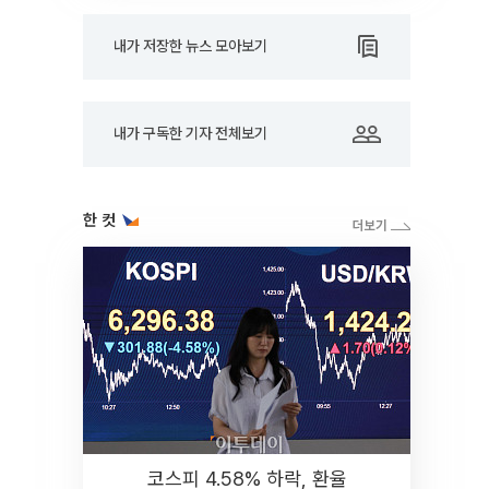
내가 저장한 뉴스 모아보기
내가 구독한 기자 전체보기
한 컷
코스피 4.58% 하락, 환율