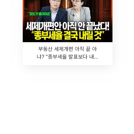
부동산 세제개편 아직 끝 아
냐? "종부세율 발표보다 내릴
것" 장기거주·양도세 전망 I 집
땅지성 I 김인만, 진미윤