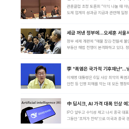
관훈클럽 초청 토론회 “이익 나눌 때 아
도체 업계의 성과급 지급과 관련해 일정
최근 상법·자본시장법 개정으로 기업 지
세금 꺼낸 정부에…오세훈 서울시장
정부 세제 개편에 “매물 잠김·전월세 불
부동산 해법 전쟁이 본격화하고 있다. 
드를 꺼내자 서울시는 전·월세 부담만 
李 "폭염은 국가적 기후재난"…냉
이재명 대통령은 6일 사상 최악의 폭염
안전 등 인명 피해를 막는 데 모든 행
인프라 확충 계획을 내년도 예산안에 반
中 딥시크, AI 가격 대폭 인상 
IPO 앞두고 수익성 제고 나서 중국 대표
그동안 ‘초저가 전략’으로 미국과 중국
가된다. 블룸버그통신에 따르면 딥시크는