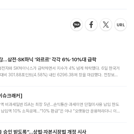
감…삼전·SK하닉 '와르르' 각각 6%·10%대 급락
삼성전자와 SK하이닉스가 급락하면서 지수가 4% 넘게 하락했다. 6일 한국거
비 301.88포인트(4.58%) 내린 6296.38에 장을 마감했다. 전장보다
스피는 장중 한때 6550.94까지 오르기도 했으나 6238.32까지 밀리기도 했
[이슈크래커]
 전액 비과세일반 ISA는 최장 5년…손익통산·과세이연 단절미사용 납입 한도
납입액 10% 소득공제…“10% 환급”은 아냐 “오랫동안 운용하라더니 이제
 ‘만능 절세 통장’으로 불리는 개인종합자산관리계좌(ISA)가 두 갈래로 개
주총 승인 받도록”…상법·자본시장법 개정 시사