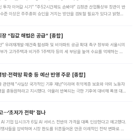
닌 투자 이어갈 시기” “주52시간제도 손봐야” 김정관 산업통상부 장관이 반
 수준 이상은 주주총회 승인을 거치는 방안을 검토할 필요가 있다고 밝혔다.
배구조와 주주권 강화 논의가 이어지는 가운데, 핵심 연구인력에 대한
 “집값 해법은 공급” [종합]
안” 우려재개발·재건축 활성화 및 비아파트 공급 확대 촉구 정부와 서울시의
정부가 고가주택과 비거주 1주택자 등의 세 부담을 높여 수요를 억제하는 카
키울 것이라며 세금이 아닌 공급이 근본적인 처방이라고 전면 반박했다.
방·전력망 확충 등 예산 반영 주문 [종합]
과 관련해 "사실상 국가적인 기후 재난"이라며 취약계층 보호와 야외 노동자
정력을 총동원하라고 지시했다. 아울러 반복되는 극한 기후에 대비해 폭염 대응
영하는 방안도 검토하라고 주문했다. 이 대통령은 이날 폭염·가뭄 대
예고⋯‘초저가 전략’ 접나
 AI 기업 딥시크가 6일 AI 서비스 전반의 가격을 대폭 인상한다고 예고했다.
 경쟁사들을 압박하며 시장 판도를 뒤흔들어온 만큼 이례적인 전략 변화로 평
 이날 공지를 통해 구체적인 인상 폭은 공개하지 않았지만 상당한 수