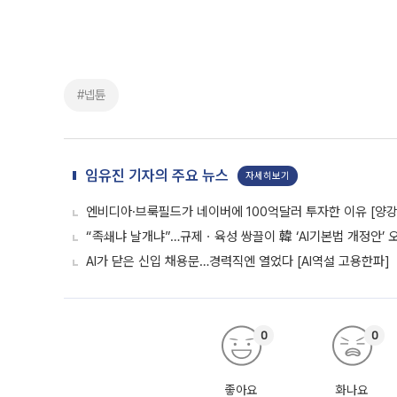
#넵튠
임유진 기자의 주요 뉴스
자세히보기
엔비디아·브룩필드가 네이버에 100억달러 투자한 이유 [양강전
“족쇄냐 날개냐”…규제ㆍ육성 쌍끌이 韓 ‘AI기본법 개정안’ 
AI가 닫은 신입 채용문…경력직엔 열었다 [AI역설 고용한파]
0
0
좋아요
화나요