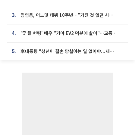
임영웅, 어느덧 데뷔 10주년⋯"가진 것 없던 시절, 내 앞엔 20명의 팬뿐"
3.
'굿 윌 헌팅' 배우 "기아 EV2 덕분에 살아"…교통사고 후 안전성 극찬
4.
李대통령 “청년이 결혼 망설이는 일 없어야...제도상 불이익 조사”
5.