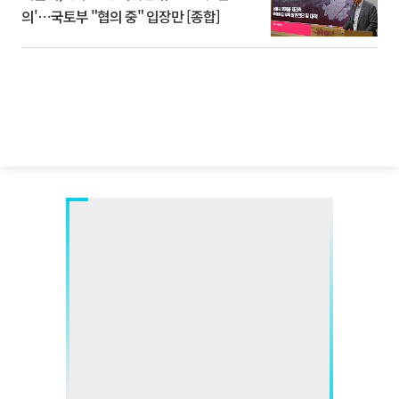
의'⋯국토부 "협의 중" 입장만 [종합]