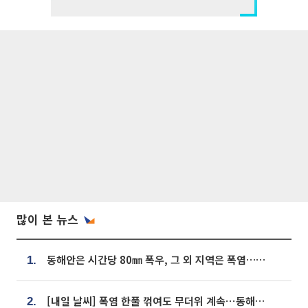
많이 본 뉴스
동해안은 시간당 80㎜ 폭우, 그 외 지역은 폭염…‘극과 극 날씨’
1.
[내일 날씨] 폭염 한풀 꺾여도 무더위 계속⋯동해안 이틀 연속 비
2.