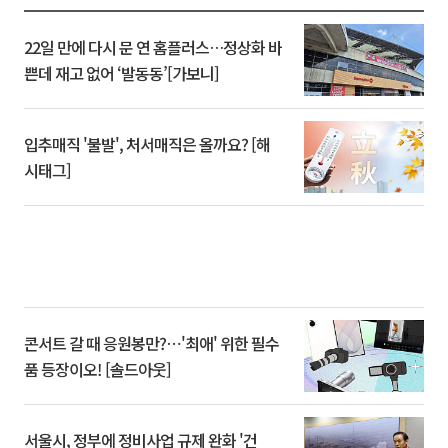
22일 만에 다시 문 연 홈플러스…정상화 바
쁜데 재고 없어 ‘발동동’[가보니]
입추매직 '불발', 처서매직은 올까요? [해
시태그]
콘서트 갈 때 응원봉만?⋯'최애' 위한 필수
품 등장이오! [솔드아웃]
서울시, 정부에 정비사업 규제 완화 '건