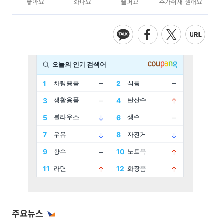
좋아요
화나요
슬퍼요
추가취재 원해요
주요뉴스