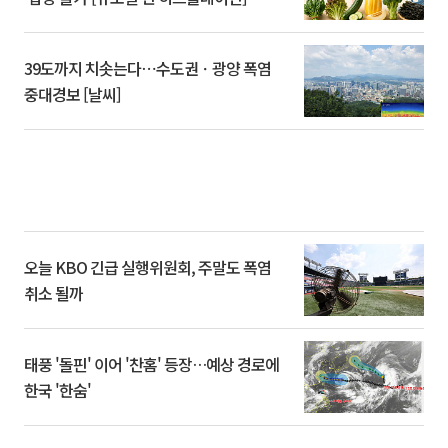
39도까지 치솟는다⋯수도권ㆍ광양 폭염
중대경보 [날씨]
오늘 KBO 긴급 실행위원회, 주말도 폭염
취소 될까
태풍 '돌핀' 이어 '찬홈' 등장…예상 경로에
한국 '한숨'