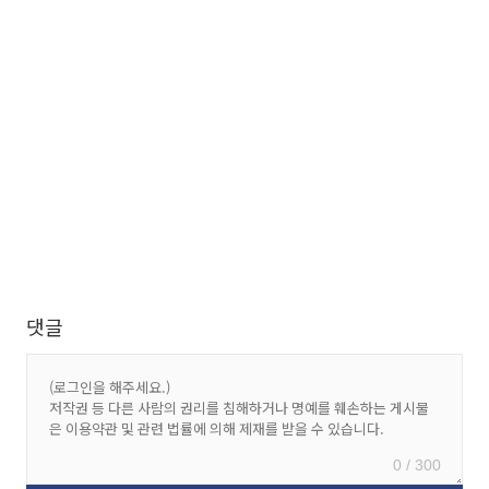
댓글
0 / 300