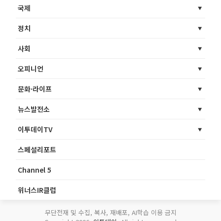
국제
정치
사회
오피니언
문화·라이프
뉴스발전소
이투데이TV
스페셜리포트
Channel 5
위너스IR클럽
무단전재 및 수집, 복사, 재배포, AI학습 이용 금지