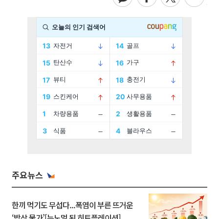
주요뉴스
한끼 먹기도 무섭다...폭염이 부른 뜨거운
‘밥상 물가’[뉴노멀 된 히트플레이션]