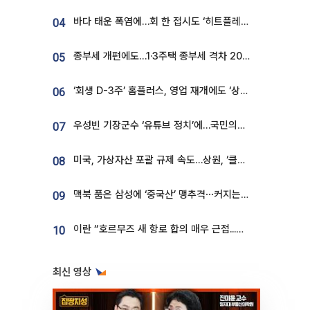
바다 태운 폭염에…회 한 접시도 ‘히트플레이션’
04
종부세 개편에도…1·3주택 종부세 격차 2028년부터 확대
05
‘회생 D-3주’ 홈플러스, 영업 재개에도 ‘상품 공급망’ 복구가 생존 관건
06
우성빈 기장군수 ‘유튜브 정치’에…국민의힘 군의원들 집단 반발
07
미국, 가상자산 포괄 규제 속도…상원, ‘클래리티법’ 9월 절차투표 추진
08
맥북 품은 삼성에 ‘중국산’ 맹추격⋯커지는 노트북 OLED 시장
09
이란 “호르무즈 새 항로 합의 매우 근접...미국 배상 먼저”
10
최신 영상