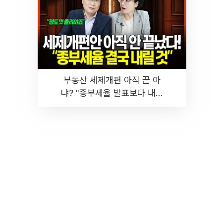
부동산 세제개편 아직 끝 아
냐? "종부세율 발표보다 내릴
것" 장기거주·양도세 전망 I 집
땅지성 I 김인만, 진미윤