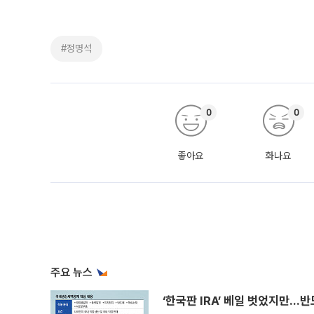
#정명석
0
0
좋아요
화나요
주요 뉴스
‘한국판 IRA’ 베일 벗었지만…