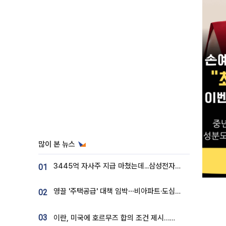
많이 본 뉴스
3445억 자사주 지급 마쳤는데...삼성전자 DX노조, 뒤늦은 '떼쓰기 집회'
01
영끌 '주택공급' 대책 임박⋯비아파트·도심복합까지 총동원
02
03
이란, 미국에 호르무즈 합의 조건 제시…美 “경기 아직 안 끝나” [종합]