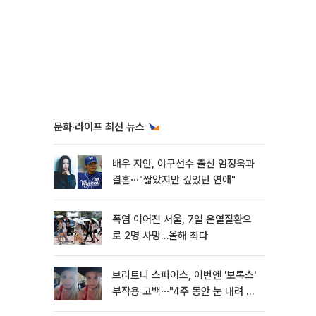
문화·라이프 최신 뉴스
배우 지안, 야구선수 출신 엄정욱과
결혼⋯"짧았지만 깊었던 연애"
폭염 이어진 서울, 7일 온열질환으
로 2명 사망…올해 최다
브리트니 스피어스, 이번엔 '보톡스'
부작용 고백⋯"4주 동안 눈 내려 앉
아"