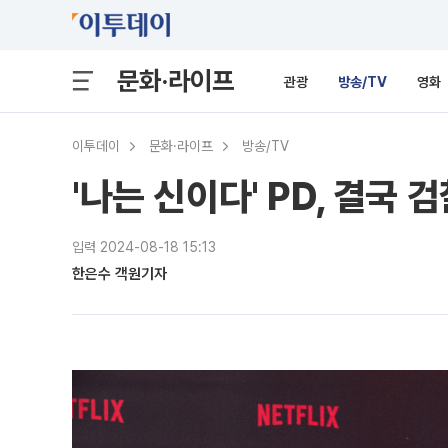
문화·라이프
관광
방송/TV
영화
이투데이
문화·라이프
방송/TV
'나는 신이다' PD, 결국
입력 2024-08-18 15:13
한은수 객원기자