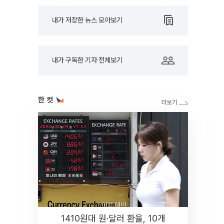
내가 저장한 뉴스 모아보기
내가 구독한 기자 전체보기
한 컷
1410원대 원·달러 환율, 10개