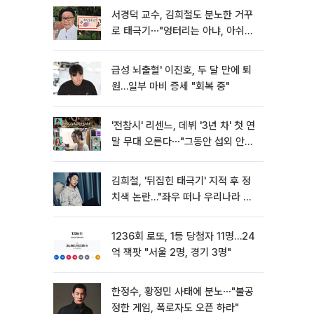
서경덕 교수, 김희철도 분노한 거꾸
로 태극기⋯"엉터리는 아냐, 아쉬울
뿐"
급성 뇌출혈' 이진호, 두 달 만에 퇴
원…일부 마비 증세 "회복 중"
'전참시' 리센느, 데뷔 '3년 차' 첫 연
말 무대 오른다⋯"그동안 섭외 안
와"
김희철, '뒤집힌 태극기' 지적 후 정
치색 논란…"좌우 떠나 우리나라 국
기"
1236회 로또, 1등 당첨자 11명…24
억 잭팟 "서울 2명, 경기 3명"
한정수, 황정민 사태에 분노⋯"불공
정한 게임, 폭로자도 오픈 하라"