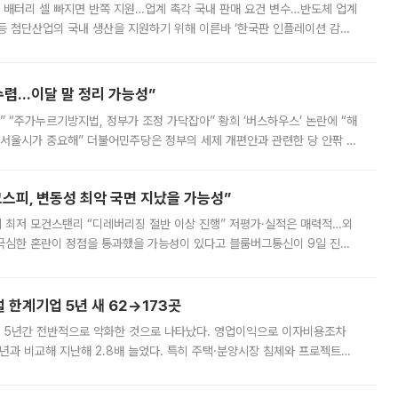
 배터리 셀 빠지면 반쪽 지원…업계 촉각 국내 판매 요건 변수…반도체 업계
등 첨단산업의 국내 생산을 지원하기 위해 이른바 ‘한국판 인플레이션 감축
를 신설했지만, 업계에서는 세부 지원 대상에 따라 정책 효과가 크게 달라
수렴…이달 말 정리 가능성”
없어” “주가누르기방지법, 정부가 조정 가닥잡아” 황희 ‘버스하우스’ 논란에 “해
 서울시가 중요해” 더불어민주당은 정부의 세제 개편안과 관련한 당 안팎 의
에 나서겠다고 예고했다. 민주당은 8월 말 당정 조율을 거친 개편안이
스피, 변동성 최악 국면 지났을 가능성”
 만에 최저 모건스탠리 “디레버리징 절반 이상 진행” 저평가·실적은 매력적…외
든 극심한 혼란이 정점을 통과했을 가능성이 있다고 블룸버그통신이 9일 진단
가 상당 부분 정리된 데다 금융당국의 규제 강화로 고위험 상품 거래도 급감
한계기업 5년 새 62→173곳
 5년간 전반적으로 악화한 것으로 나타났다. 영업이익으로 이자비용조차
년과 비교해 지난해 2.8배 늘었다. 특히 주택·분양시장 침체와 프로젝트파
 악화가 두드러졌다. 9일 한국건설산업연구원은 ‘2025년 건설업 외감기업