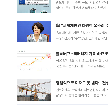
반도체·배터리 수혜 규모, 시행령서 결정
실효성 우려 정부가 반도체와 이차전지 
법(IRA)’으로 불리는 국내생산세액공제
與 “세제개편안 다양한 목소리 
ISA 개편에 “기존 ISA 건드릴 필요 
프닝” 선긋기 “주택공급, 인허가권 지닌
견을 수렴해 당정과 개편안에 대한 조율
블룸버그 “레버리지 거품 빠진 코
VKOSPI, 6월 사상 최고치서 두 달
국인 복귀는 ‘신중’ 한국 증시를 뒤흔
했다. 대규모 반대매매로 레버리지 투자
영업익으로 이자도 못 낸다…건설 
건설업계의 수익성과 재무건전성이 최근
감당하지 못하는 한계기업 비중은 2021
이낸싱(PF) 부담이 집중된 건축 부문의
경영