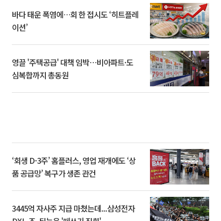
바다 태운 폭염에…회 한 접시도 ‘히트플레
이션’
영끌 '주택공급' 대책 임박⋯비아파트·도
심복합까지 총동원
‘회생 D-3주’ 홈플러스, 영업 재개에도 ‘상
품 공급망’ 복구가 생존 관건
3445억 자사주 지급 마쳤는데...삼성전자