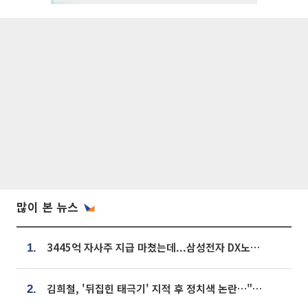
많이 본 뉴스
3445억 자사주 지급 마쳤는데...삼성전자 DX노조, 뒤늦은 '떼쓰기 집회'
1.
김희철, '뒤집힌 태극기' 지적 후 정치색 논란…"좌우 떠나 우리나라 국기"
2.