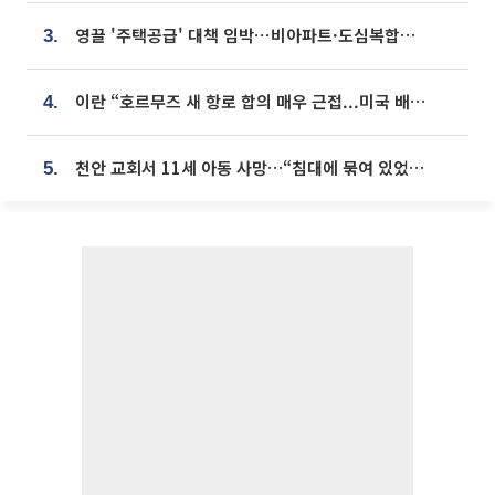
영끌 '주택공급' 대책 임박⋯비아파트·도심복합까지 총동원
3.
이란 “호르무즈 새 항로 합의 매우 근접...미국 배상 먼저”
4.
천안 교회서 11세 아동 사망…“침대에 묶여 있었다” 진술 확보
5.