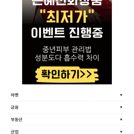
마켓
금융
부동산
산업