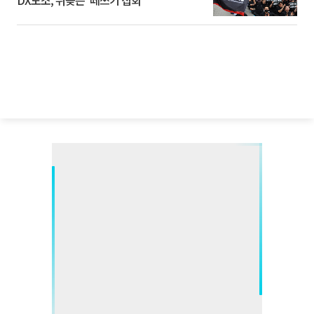
DX노조, 뒤늦은 '떼쓰기 집회'