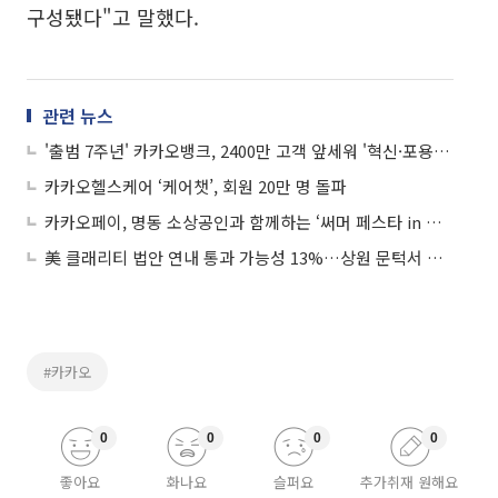
구성됐다"고 말했다.
관련 뉴스
'출범 7주년' 카카오뱅크, 2400만 고객 앞세워 '혁신·포용' 두마리토끼 잡았다
카카오헬스케어 ‘케어챗’, 회원 20만 명 돌파
카카오페이, 명동 소상공인과 함께하는 ‘써머 페스타 in 명동’ 후원
美 클래리티 법안 연내 통과 가능성 13%…상원 문턱서 제동
#카카오
0
0
0
0
좋아요
화나요
슬퍼요
추가취재 원해요