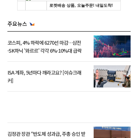
주요뉴스
코스피, 4% 하락에 6270선 마감…삼전
·SK하닉 '와르르' 각각 6%·10%대 급락
ISA 계좌, 5년마다 깨라고요? [이슈크래
커]
김정관 장관 “반도체 성과급, 주총 승인 받