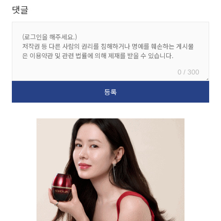
댓글
0 / 300