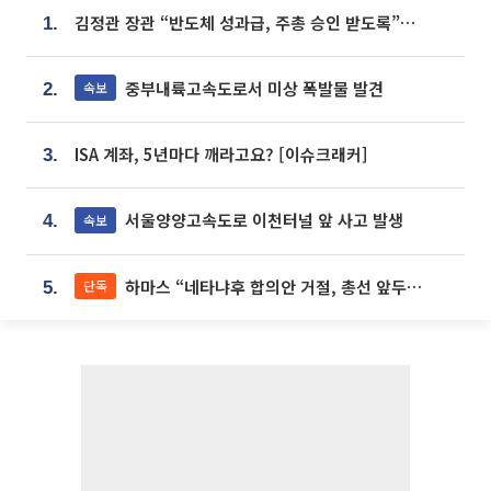
김정관 장관 “반도체 성과급, 주총 승인 받도록”…상법·자본시장법 개정 시사
1.
중부내륙고속도로서 미상 폭발물 발견
속보
2.
ISA 계좌, 5년마다 깨라고요? [이슈크래커]
3.
서울양양고속도로 이천터널 앞 사고 발생
속보
4.
하마스 “네타냐후 합의안 거절, 총선 앞두고 시간 끌기”
단독
5.