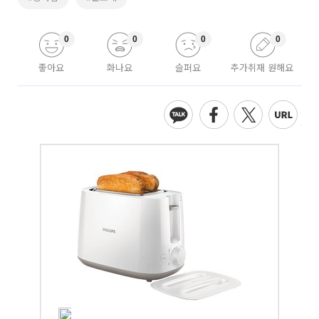
0
0
0
0
좋아요
화나요
슬퍼요
추가취재 원해요