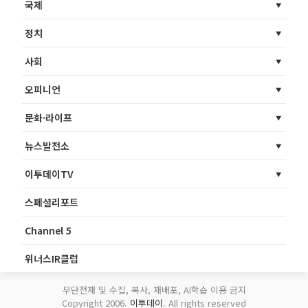
국제
정치
사회
오피니언
문화·라이프
뉴스발전소
이투데이TV
스페셜리포트
Channel 5
위너스IR클럽
무단전재 및 수집, 복사, 재배포, AI학습 이용 금지
Copyright 2006.
이투데이
. All rights reserved