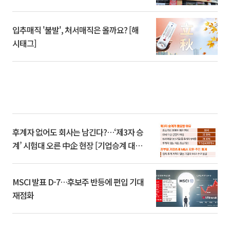
입추매직 '불발', 처서매직은 올까요? [해
시태그]
후계자 없어도 회사는 남긴다?…‘제3자 승
계’ 시험대 오른 中企 현장 [기업승계 대전
환]
MSCI 발표 D-7…후보주 반등에 편입 기대
재점화