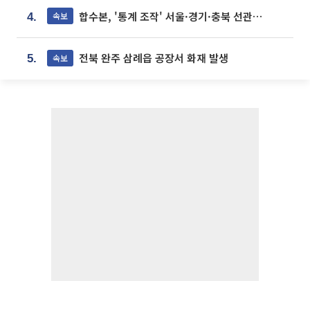
합수본, '통계 조작' 서울·경기·충북 선관위 등 추가 압수수색
속보
4.
전북 완주 삼례읍 공장서 화재 발생
속보
5.