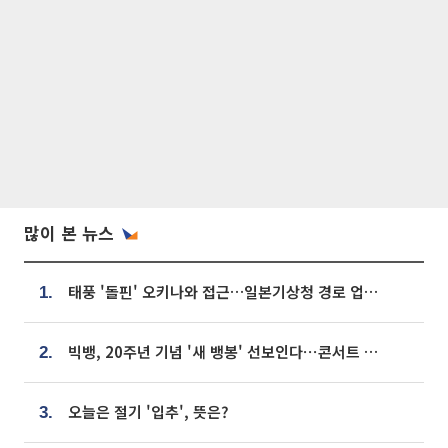
많이 본 뉴스
태풍 '돌핀' 오키나와 접근…일본기상청 경로 업데이트
1.
빅뱅, 20주년 기념 '새 뱅봉' 선보인다⋯콘서트 앞두고 팝업 개최
2.
오늘은 절기 '입추', 뜻은?
3.