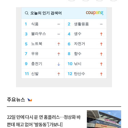
주요뉴스
22일 만에 다시 문 연 홈플러스…정상화 바
쁜데 재고 없어 ‘발동동’[가보니]