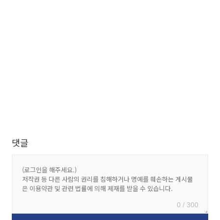
댓글
0 / 300