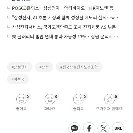
POSCO홀딩스ㆍ삼성전자ㆍ압타바이오ㆍHK이노엔 등
"삼성전자, AI 추론 시장과 함께 성장할 메모리 실적…목표가↑"
삼성전자서비스, 국가고객만족도 조사 전자제품 AS 부문 1위
美 클래리티 법안 연내 통과 가능성 13%…상원 문턱서 제동
#삼성전자
#삼전
#전국삼성전자노동조합
#이현국
0
0
0
0
좋아요
화나요
슬퍼요
추가취재 원해요