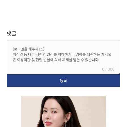
댓글
0 / 300