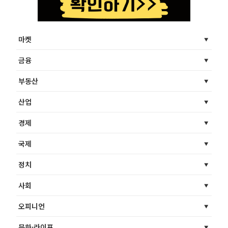
마켓
금융
부동산
산업
경제
국제
정치
사회
오피니언
문화·라이프