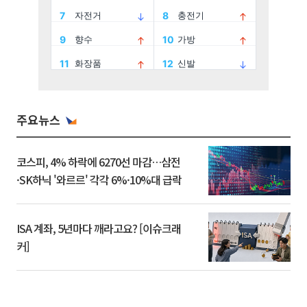
주요뉴스
코스피, 4% 하락에 6270선 마감…삼전
·SK하닉 '와르르' 각각 6%·10%대 급락
ISA 계좌, 5년마다 깨라고요? [이슈크래
커]