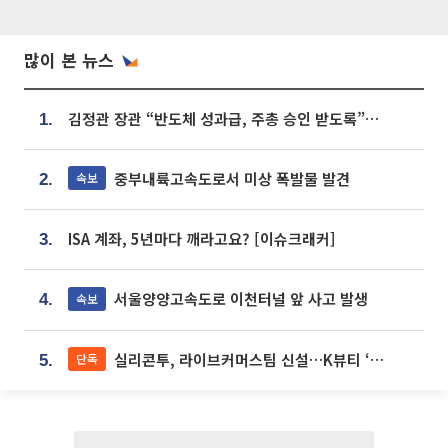
많이 본 뉴스
김정관 장관 “반도체 성과급, 주총 승인 받도록”…상법·자본시장법 개정 시사
1.
중부내륙고속도로서 미상 폭발물 발견
속보
2.
ISA 계좌, 5년마다 깨라고요? [이슈크래커]
3.
서울양양고속도로 이천터널 앞 사고 발생
속보
4.
실리콘투, 라이브커머스팀 신설…K뷰티 ‘글로벌 판매망’ 확대[K뷰티 라방戰]
단독
5.