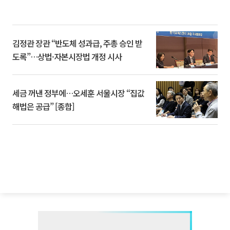
김정관 장관 “반도체 성과급, 주총 승인 받
도록”…상법·자본시장법 개정 시사
세금 꺼낸 정부에…오세훈 서울시장 “집값
해법은 공급” [종합]